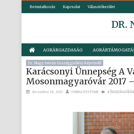
Skip
Bemutatkozás
Kapcsolat
Választókerület
to
content
DR.
AGRÁRGAZDASÁG
AGRÁRTÁMOGATÁ
Dr. Nagy István Országgyűlési Képviselő
Karácsonyi Ünnepség A V
Mosonmagyaróvár 2017 –
Posted
Author
Karácsonyi
a hozzászólás
december 18, 2017
DRNAGYISTVAN
on
ünnepség
a
választókerül
–
Mosonmagyar
2017