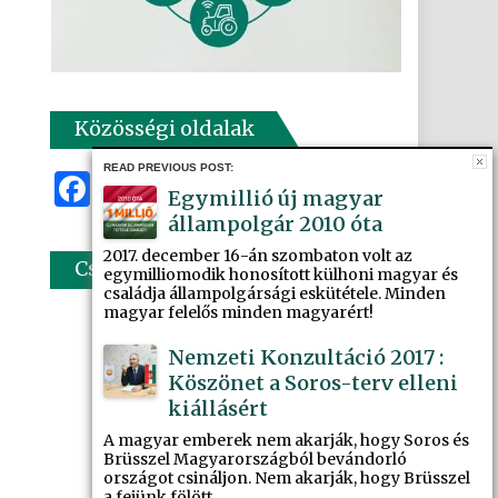
Közösségi oldalak
READ PREVIOUS POST:
Facebook
Instagram
Twitter
YouTube
Egymillió új magyar
állampolgár 2010 óta
2017. december 16-án szombaton volt az
Csatlakozzon oldalamhoz!
egymilliomodik honosított külhoni magyar és
családja állampolgársági eskütétele. Minden
magyar felelős minden magyarért!
Nemzeti Konzultáció 2017 :
Köszönet a Soros-terv elleni
kiállásért
A magyar emberek nem akarják, hogy Soros és
Brüsszel Magyarországból bevándorló
országot csináljon. Nem akarják, hogy Brüsszel
a fejünk fölött...