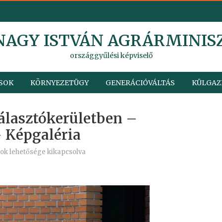
 NAGY ISTVÁN AGRÁRMINIS
országgyűlési képviselő
SOK
KÖRNYEZETÜGY
GENERÁCIÓVÁLTÁS
KÜLGAZ
álasztókerületben –
 Képgaléria
ok lehetősége kikapcsolva
etben
óvár