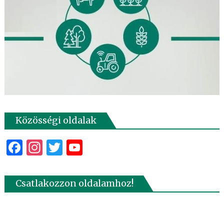
Közösségi oldalak
Facebook
Instagram
Twitter
YouTube
Csatlakozzon oldalamhoz!