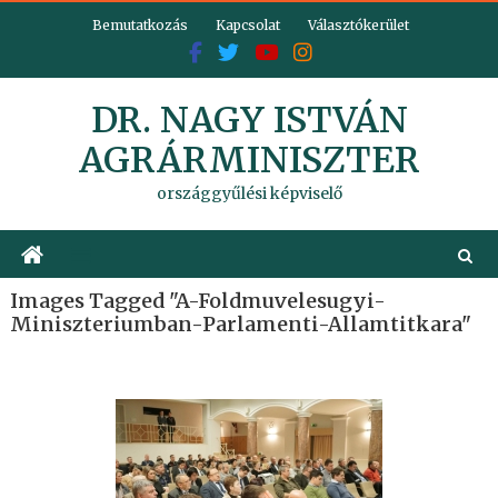
Skip
Bemutatkozás
Kapcsolat
Választókerület
to
content
DR. NAGY ISTVÁN
AGRÁRMINISZTER
országgyűlési képviselő
Images Tagged "a-Foldmuvelesugyi-
Miniszteriumban-Parlamenti-Allamtitkara"