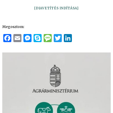
[DIAVETÍTÉS INDÍTÁSA]
Megosztom:
Facebook
Email
Messenger
Skype
Message
Twitter
LinkedIn