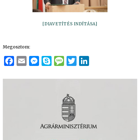
[DIAVETÍTÉS INDÍTÁSA]
Megosztom:
Facebook
Email
Messenger
Skype
Message
Twitter
LinkedIn