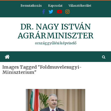
Skip
Bemutatkozás
Kapcsolat
Választókerület
to
content
DR. NAGY ISTVÁN
AGRÁRMINISZTER
országgyűlési képviselő
Images Tagged "foldmuvelesugyi-
Miniszterium"