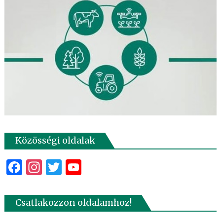
Közösségi oldalak
Facebook
Instagram
Twitter
YouTube
Csatlakozzon oldalamhoz!