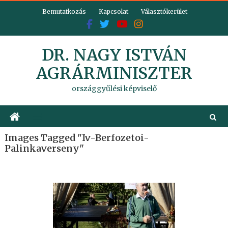
Skip
Bemutatkozás
Kapcsolat
Választókerület
to
content
DR. NAGY ISTVÁN
AGRÁRMINISZTER
országgyűlési képviselő
Images Tagged "iv-Berfozetoi-
Palinkaverseny"