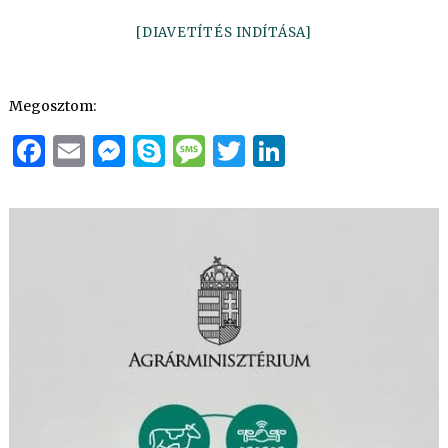
[DIAVETÍTÉS INDÍTÁSA]
Megosztom:
Facebook
Email
Messenger
Skype
Message
Twitter
LinkedIn