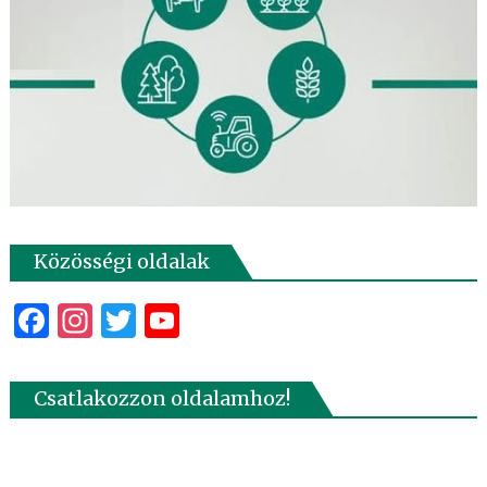
Közösségi oldalak
Facebook
Instagram
Twitter
YouTube
Csatlakozzon oldalamhoz!