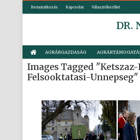
Skip
Bemutatkozás
Kapcsolat
Választókerület
to
content
DR.
AGRÁRGAZDASÁG
AGRÁRTÁMOGATÁ
Images Tagged "ketszaz-
Felsooktatasi-Unnepseg"