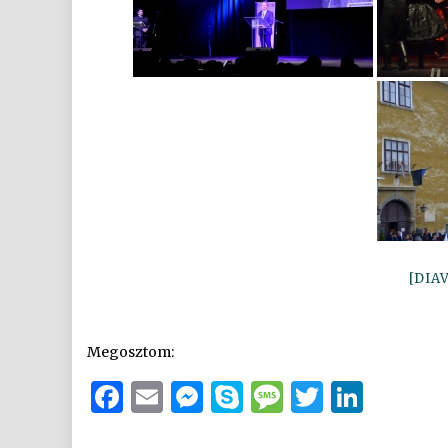
[DIA
Megosztom:
Facebook
Email
Messenger
Skype
Message
Twitter
Link