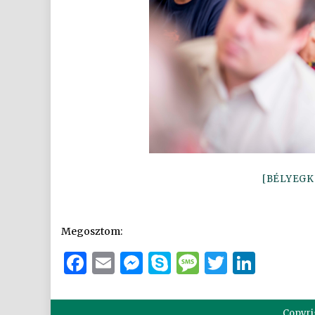
[BÉLYEGK
Megosztom:
Facebook
Email
Messenger
Skype
Message
Twitter
Link
Copyri