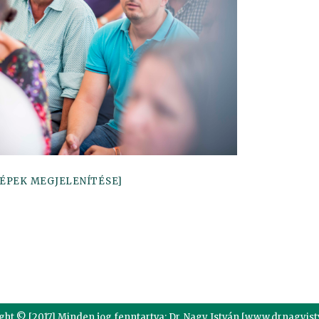
ÉPEK MEGJELENÍTÉSE]
edIn
ght © [2017] Minden jog fenntartva: Dr. Nagy István [www.drnagyist