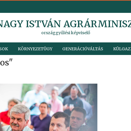
 NAGY ISTVÁN AGRÁRMINIS
országgyűlési képviselő
SOK
KÖRNYEZETÜGY
GENERÁCIÓVÁLTÁS
KÜLGAZ
os"