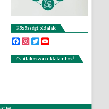
Közösségi oldalak
Facebook
Instagram
Twitter
YouTube
Csatlakozzon oldalamhoz!
van.hu]