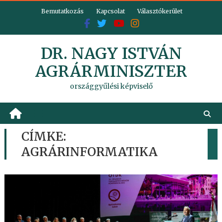
Skip
Bemutatkozás
Kapcsolat
Választókerület
to
content
DR. NAGY ISTVÁN
AGRÁRMINISZTER
országgyűlési képviselő
CÍMKE:
AGRÁRINFORMATIKA