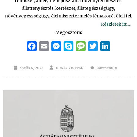
rendszer, amely nem pusztán a növénytermesztés,
állattenyésztés, kertészet, állategészségügy,
növényegészségügy, élelmiszertermelés témakörét öleli fel,
Részletek itt….
Megosztom:
Facebook
Email
Messenger
Skype
Message
Twitter
Linke
Posted
Author
április 6, 2023
DRNAGYISTVAN
Comment(0)
on