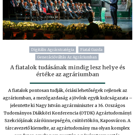
Digitális Agrárstratégia
Fiatal Gazda
Generációváltás Az Agráriumban
A fiatalok tudásának mindig lesz helye és
értéke az agráriumban
A fiatalok pontosan tudják, óriási lehetőségek rejlenek az
agráriumban, a mezőgazdaság a jövőnk egyik kulcságazata –
jelentette ki Nagy István agrárminiszter a 36. Országos
Tudományos Diákköri Konferencia (OTDK) Agrártudományi
Szekciójának záróünnepségén, csütörtökön, Kaposváron. A
tárcavezető kiemelte, az agrártudomány ma olyan komplex