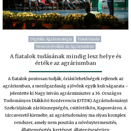
Digitális Agrárstratégia
Fiatal Gazda
Generációváltás Az Agráriumban
A fiatalok tudásának mindig lesz helye és
értéke az agráriumban
A fiatalok pontosan tudják, óriási lehetőségek rejlenek az
agráriumban, a mezőgazdaság a jövőnk egyik kulcságazata –
jelentette ki Nagy István agrárminiszter a 36. Országos
Tudományos Diákköri Konferencia (OTDK) Agrártudományi
Szekciójának záróünnepségén, csütörtökön, Kaposváron. A
tárcavezető kiemelte, az agrártudomány ma olyan komplex
rendszer, amely nem pusztán a növénytermesztés,
állattenyésztés, kertészet, állategészségügy,