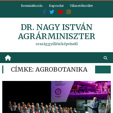
Skip
Bemutatkozás
Kapcsolat
Választókerület
to
content
DR. NAGY ISTVÁN
AGRÁRMINISZTER
országgyűlési képviselő
CÍMKE:
AGROBOTANIKA