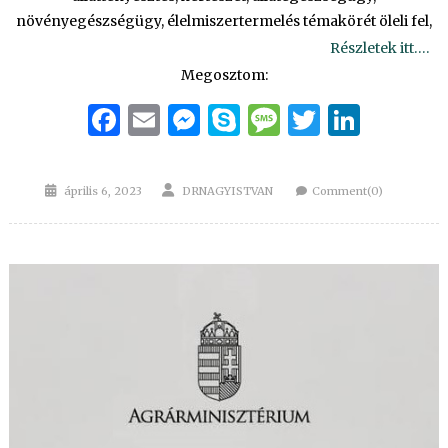
növényegészségügy, élelmiszertermelés témakörét öleli fel,
Részletek itt….
Megosztom:
Facebook
Email
Messenger
Skype
Message
Twitter
Linke
Posted
Author
április 6, 2023
DRNAGYISTVAN
Comment(0)
on