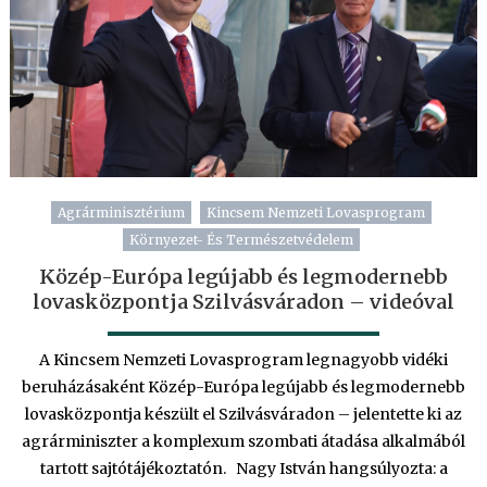
Agrárminisztérium
Kincsem Nemzeti Lovasprogram
Környezet- És Természetvédelem
Közép-Európa legújabb és legmodernebb
lovasközpontja Szilvásváradon – videóval
A Kincsem Nemzeti Lovasprogram legnagyobb vidéki
beruházásaként Közép-Európa legújabb és legmodernebb
lovasközpontja készült el Szilvásváradon – jelentette ki az
agrárminiszter a komplexum szombati átadása alkalmából
tartott sajtótájékoztatón. Nagy István hangsúlyozta: a