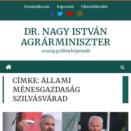
Skip
Bemutatkozás
Kapcsolat
Választókerület
to
content
DR. NAGY ISTVÁN
AGRÁRMINISZTER
országgyűlési képviselő
CÍMKE:
ÁLLAMI
MÉNESGAZDASÁG
SZILVÁSVÁRAD