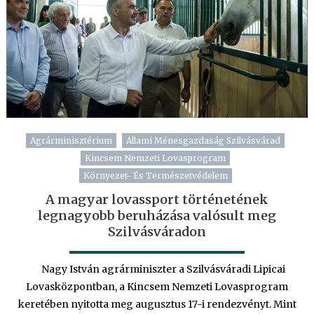
bejegyzéshez
Agrárminisztérium
Állami Ménesgazdaság Szilvásvárad
Kincsem Nemzeti Lovasprogram
Környezet- És Természetvédelem
A magyar lovassport történetének
legnagyobb beruházása valósult meg
Szilvásváradon
Nagy István agrárminiszter a Szilvásváradi Lipicai
Lovasközpontban, a Kincsem Nemzeti Lovasprogram
keretében nyitotta meg augusztus 17-i rendezvényt. Mint