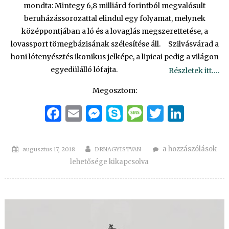
mondta: Mintegy 6,8 milliárd forintból megvalósult
beruházássorozattal elindul egy folyamat, melynek
középpontjában a ló és a lovaglás megszerettetése, a
lovassport tömegbázisának szélesítése áll. Szilvásvárad a
honi lótenyésztés ikonikus jelképe, a lipicai pedig a világon
egyedülálló lófajta.
Részletek itt….
Megosztom:
Facebook
Email
Messenger
Skype
Message
Twitter
Linke
Posted
Author
A
a hozzászólások
augusztus 17, 2018
DRNAGYISTVAN
on
magyar
lehetősége kikapcsolva
lovassport
történetének
legnagyobb
beruházása
valósult