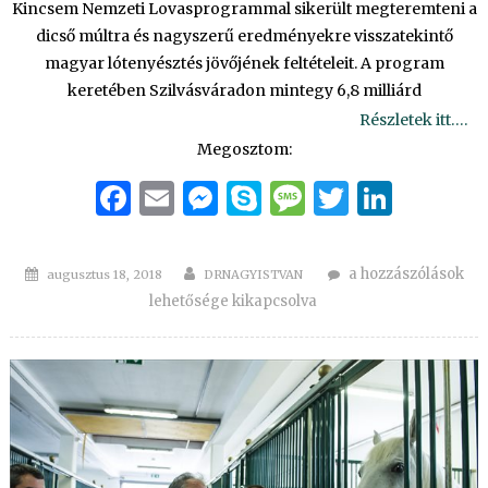
Kincsem Nemzeti Lovasprogrammal sikerült megteremteni a
dicső múltra és nagyszerű eredményekre visszatekintő
magyar lótenyésztés jövőjének feltételeit. A program
keretében Szilvásváradon mintegy 6,8 milliárd
Részletek itt….
Megosztom:
Facebook
Email
Messenger
Skype
Message
Twitter
Linke
Posted
Author
Közép-
a hozzászólások
augusztus 18, 2018
DRNAGYISTVAN
on
Európa
lehetősége kikapcsolva
legújabb
és
legmodernebb
lovasközpontja
Szilvásváradon
–
videóval