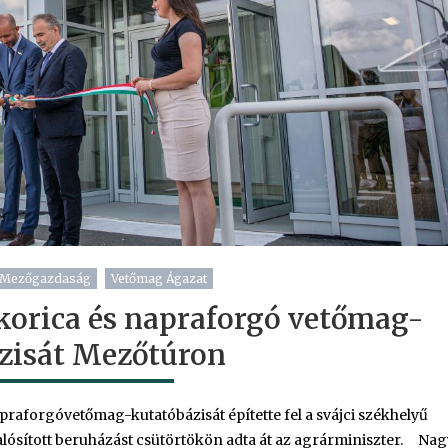
Mezőgazdaság
Vetőmag Ágazat
korica és napraforgó vetőmag-
zisát Mezőtúron
raforgóvetőmag-kutatóbázisát építette fel a svájci székhelyű
alósított beruházást csütörtökön adta át az agrárminiszter. Nag