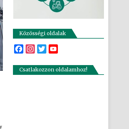
Közösségi oldalak
Facebook
Instagram
Twitter
YouTube
Csatlakozzon oldalamhoz!
y