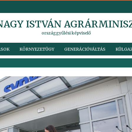
 NAGY ISTVÁN AGRÁRMINIS
országgyűlési képviselő
ÁSOK
KÖRNYEZETÜGY
GENERÁCIÓVÁLTÁS
KÜLGAZ