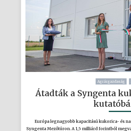
Agrárgazdaság
Átadták a Syngenta ku
kutatóbá
Európa legnagyobb kapacitású kukorica- és nap
Syngenta Mezőtúron. A 1,5 milliárd forintból megv