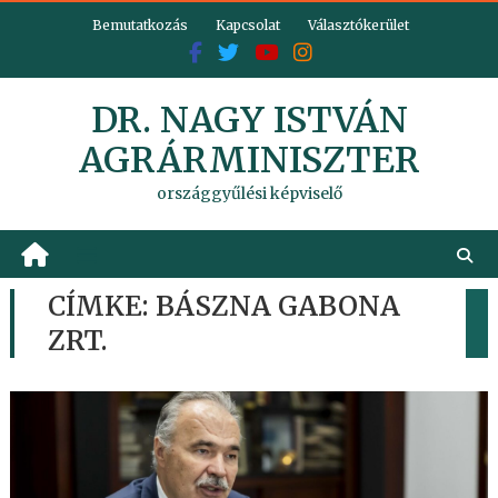
Skip
Bemutatkozás
Kapcsolat
Választókerület
to
content
DR. NAGY ISTVÁN
AGRÁRMINISZTER
országgyűlési képviselő
CÍMKE:
BÁSZNA GABONA
ZRT.