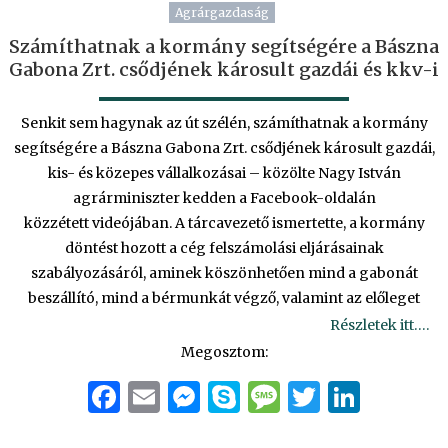
Agrárgazdaság
Számíthatnak a kormány segítségére a Bászna
Gabona Zrt. csődjének károsult gazdái és kkv-i
Senkit sem hagynak az út szélén, számíthatnak a kormány
segítségére a Bászna Gabona Zrt. csődjének károsult gazdái,
kis- és közepes vállalkozásai – közölte Nagy István
agrárminiszter kedden a Facebook-oldalán
közzétett videójában. A tárcavezető ismertette, a kormány
döntést hozott a cég felszámolási eljárásainak
szabályozásáról, aminek köszönhetően mind a gabonát
beszállító, mind a bérmunkát végző, valamint az előleget
Részletek itt….
Megosztom:
Facebook
Email
Messenger
Skype
Message
Twitter
Linke