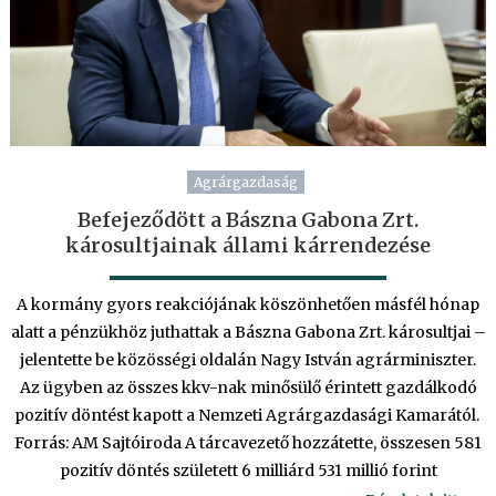
Agrárgazdaság
Befejeződött a Bászna Gabona Zrt.
károsultjainak állami kárrendezése
A kormány gyors reakciójának köszönhetően másfél hónap
alatt a pénzükhöz juthattak a Bászna Gabona Zrt. károsultjai –
jelentette be közösségi oldalán Nagy István agrárminiszter.
Az ügyben az összes kkv-nak minősülő érintett gazdálkodó
pozitív döntést kapott a Nemzeti Agrárgazdasági Kamarától.
Forrás: AM Sajtóiroda A tárcavezető hozzátette, összesen 581
pozitív döntés született 6 milliárd 531 millió forint