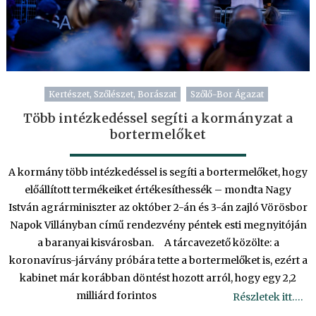
Kertészet, Szőlészet, Borászat
Szőlő-Bor Ágazat
Több intézkedéssel segíti a kormányzat a
bortermelőket
A kormány több intézkedéssel is segíti a bortermelőket, hogy
előállított termékeiket értékesíthessék – mondta Nagy
István agrárminiszter az október 2-án és 3-án zajló Vörösbor
Napok Villányban című rendezvény péntek esti megnyitóján
a baranyai kisvárosban. A tárcavezető közölte: a
koronavírus-járvány próbára tette a bortermelőket is, ezért a
kabinet már korábban döntést hozott arról, hogy egy 2,2
milliárd forintos
Részletek itt….