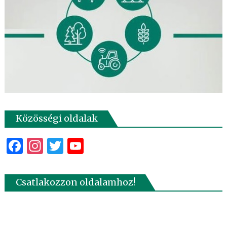
Közösségi oldalak
Facebook
Instagram
Twitter
YouTube
Csatlakozzon oldalamhoz!