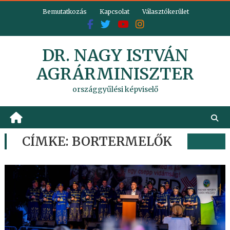
Skip
Bemutatkozás
Kapcsolat
Választókerület
to
content
DR. NAGY ISTVÁN
AGRÁRMINISZTER
országgyűlési képviselő
CÍMKE:
BORTERMELŐK