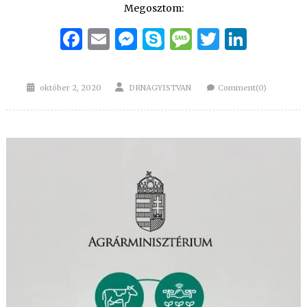
Megosztom:
Facebook
Email
Messenger
Skype
Message
Twitter
Linke
Posted
Author
október 2, 2020
DRNAGYISTVAN
Comment(0)
on