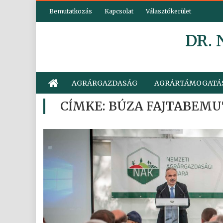
Skip
Bemutatkozás
Kapcsolat
Választókerület
to
content
DR.
AGRÁRGAZDASÁG
AGRÁRTÁMOGATÁ
CÍMKE:
BÚZA FAJTABEM