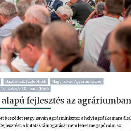
Gazdáknak Szóló Hírek
Nagy István Agrárminiszter
rárgazdasági Kamara (NAK)
 alapú fejlesztés az agráriumba
tt beszédet Nagy István agrárminiszter a helyi agrárkamara álta
fejlesztést, a kutatás támogatását nem lehet megspórolni az