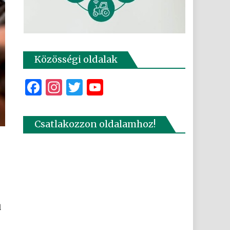
Közösségi oldalak
Facebook
Instagram
Twitter
YouTube
Csatlakozzon oldalamhoz!
n
l