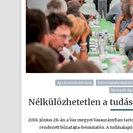
Agrárminisztérium
Búza Fajtabemutató
Nemzeti Ag
Nélkülözhetetlen a tudás
2018. június 28-án a Vas megyei Vassurányban tarto
rendezett búzafajta-bemutatón. A tudásalapú 