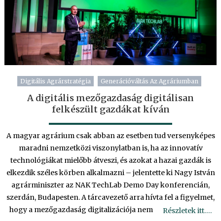
Digitális Agrárstratégia
Generációváltás Az Agráriumban
A digitális mezőgazdaság digitálisan
felkészült gazdákat kíván
A magyar agrárium csak abban az esetben tud versenyképes
maradni nemzetközi viszonylatban is, ha az innovatív
technológiákat mielőbb átveszi, és azokat a hazai gazdák is
elkezdik széles körben alkalmazni – jelentette ki Nagy István
agrárminiszter az NAK TechLab Demo Day konferencián,
szerdán, Budapesten. A tárcavezető arra hívta fel a figyelmet,
hogy a mezőgazdaság digitalizációja nem
Részletek itt….