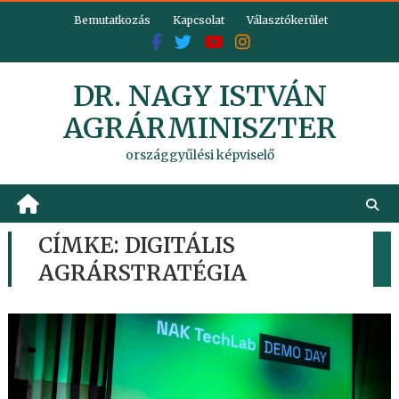
Skip
Bemutatkozás
Kapcsolat
Választókerület
to
content
DR. NAGY ISTVÁN
AGRÁRMINISZTER
országgyűlési képviselő
CÍMKE:
DIGITÁLIS
AGRÁRSTRATÉGIA