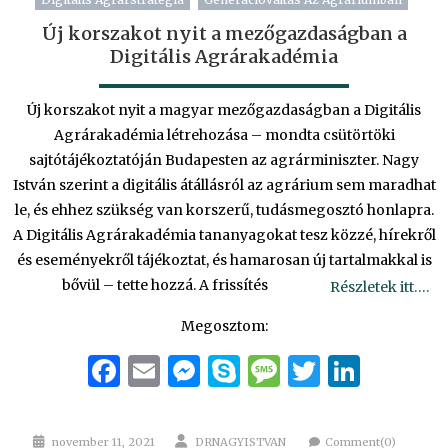
Új korszakot nyit a mezőgazdaságban a
Digitális Agrárakadémia
Új korszakot nyit a magyar mezőgazdaságban a Digitális
Agrárakadémia létrehozása – mondta csütörtöki
sajtótájékoztatóján Budapesten az agrárminiszter. Nagy
István szerint a digitális átállásról az agrárium sem maradhat
le, és ehhez szükség van korszerű, tudásmegosztó honlapra.
A Digitális Agrárakadémia tananyagokat tesz közzé, hírekről
és eseményekről tájékoztat, és hamarosan új tartalmakkal is
bővül – tette hozzá. A frissítés
Részletek itt….
Megosztom:
Facebook
Email
Messenger
Skype
Message
Twitter
Linke
Posted
Author
november 11, 2021
DRNAGYISTVAN
Comment(0)