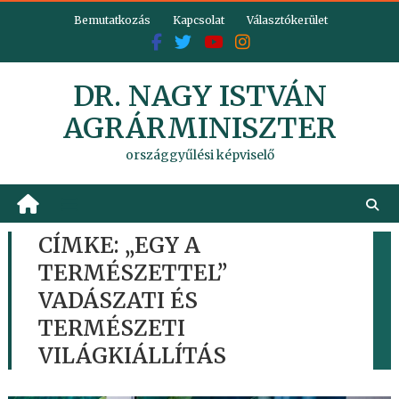
Skip
Bemutatkozás
Kapcsolat
Választókerület
to
content
DR. NAGY ISTVÁN
AGRÁRMINISZTER
országgyűlési képviselő
CÍMKE:
„EGY A
TERMÉSZETTEL”
VADÁSZATI ÉS
TERMÉSZETI
VILÁGKIÁLLÍTÁS