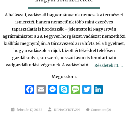
A halászati, vadászati hagyományaink nemcsak a természet
ismeretét, hanem nemzetünk több mint ezeréves
tapasztalatát is hordozzák – jelentette ki Nagy István
agrárminiszter a 28. Fegyver, horgászat, vadászat nemzetközi
kiállítás megnyitóján. A tárcavezető arra hívta fel a figyelmet,
hogy a vadászok a rájuk bízott értékekkel felelősen
gazdálkodva, korszerű, hosszú távon is fenntartható
vadgazdálkodást végeznek. A vadászható
Részletek itt….
Megosztom:
Facebook
Email
Messenger
Skype
Message
Twitter
Linke
Posted
Author
február 17, 2022
DRNAGYISTVAN
Comment(0)
on