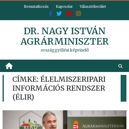
Skip
Bemutatkozás
Kapcsolat
Választókerület
to
content
DR. NAGY ISTVÁN
AGRÁRMINISZTER
országgyűlési képviselő
CÍMKE:
ÉLELMISZERIPARI
INFORMÁCIÓS RENDSZER
(ÉLIR)