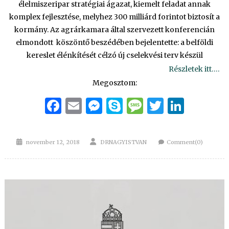
élelmiszeripar stratégiai ágazat, kiemelt feladat annak
komplex fejlesztése, melyhez 300 milliárd forintot biztosít a
kormány. Az agrárkamara által szervezett konferencián
elmondott köszöntő beszédében bejelentette: a belföldi
kereslet élénkítését célzó új cselekvési terv készül
Részletek itt….
Megosztom:
Facebook
Email
Messenger
Skype
Message
Twitter
Linke
Posted
Author
november 12, 2018
DRNAGYISTVAN
Comment(0)
on