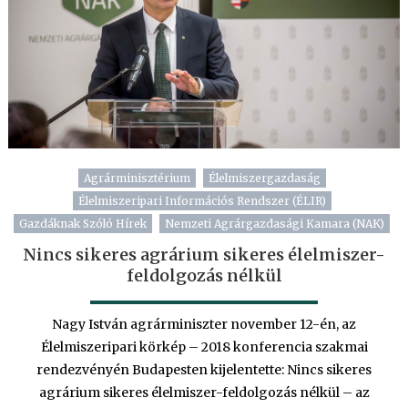
Agrárminisztérium
Élelmiszergazdaság
Élelmiszeripari Információs Rendszer (ÉLIR)
Gazdáknak Szóló Hírek
Nemzeti Agrárgazdasági Kamara (NAK)
Nincs sikeres agrárium sikeres élelmiszer-
feldolgozás nélkül
Nagy István agrárminiszter november 12-én, az
Élelmiszeripari körkép – 2018 konferencia szakmai
rendezvényén Budapesten kijelentette: Nincs sikeres
agrárium sikeres élelmiszer-feldolgozás nélkül – az