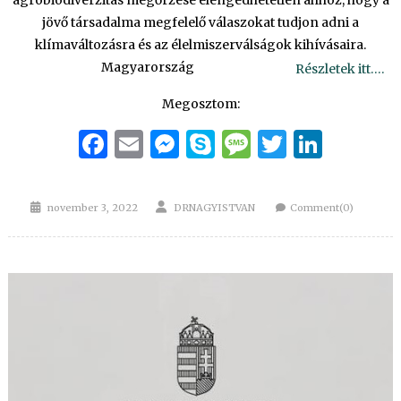
agrobiodiverzitás megőrzése elengedhetetlen ahhoz, hogy a
jövő társadalma megfelelő válaszokat tudjon adni a
klímaváltozásra és az élelmiszerválságok kihívásaira.
Magyarország
Részletek itt….
Megosztom:
Facebook
Email
Messenger
Skype
Message
Twitter
Linke
Posted
Author
november 3, 2022
DRNAGYISTVAN
Comment(0)
on