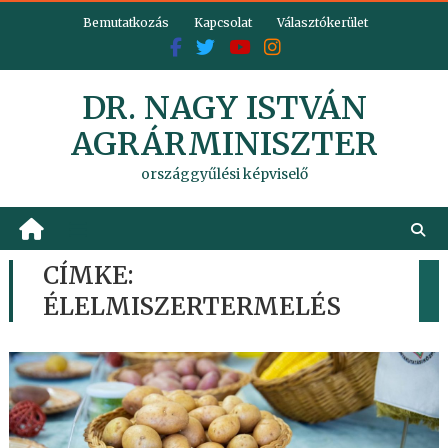
Skip
Bemutatkozás
Kapcsolat
Választókerület
to
content
DR. NAGY ISTVÁN
AGRÁRMINISZTER
országgyűlési képviselő
CÍMKE:
ÉLELMISZERTERMELÉS