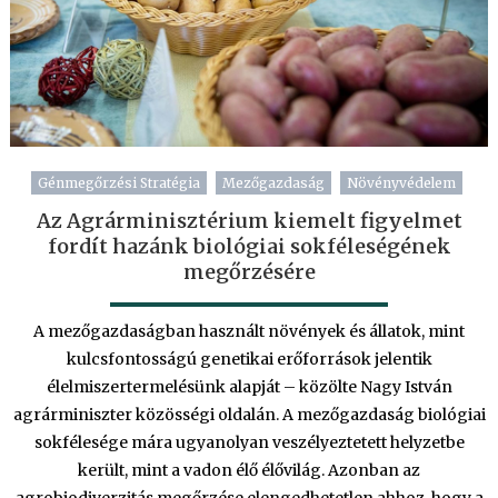
Génmegőrzési Stratégia
Mezőgazdaság
Növényvédelem
Az Agrárminisztérium kiemelt figyelmet
fordít hazánk biológiai sokféleségének
megőrzésére
A mezőgazdaságban használt növények és állatok, mint
kulcsfontosságú genetikai erőforrások jelentik
élelmiszertermelésünk alapját – közölte Nagy István
agrárminiszter közösségi oldalán. A mezőgazdaság biológiai
sokfélesége mára ugyanolyan veszélyeztetett helyzetbe
került, mint a vadon élő élővilág. Azonban az