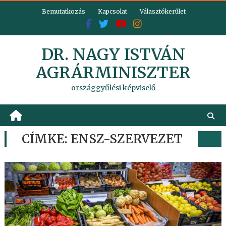
Skip
Bemutatkozás
Kapcsolat
Választókerület
to
content
DR. NAGY ISTVÁN
AGRÁRMINISZTER
országgyűlési képviselő
CÍMKE:
ENSZ-SZERVEZET