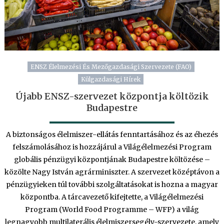
ENSZ Élelmezési És Mezőgazdasági Szervezete (FAO)
Külgazdasági Hírek
Újabb ENSZ-szervezet központja költözik
Budapestre
A biztonságos élelmiszer-ellátás fenntartásához és az éhezés
felszámolásához is hozzájárul a Világélelmezési Program
globális pénzügyi központjának Budapestre költözése –
közölte Nagy István agrárminiszter. A szervezet középtávon a
pénzügyieken túl további szolgáltatásokat is hozna a magyar
központba. A tárcavezető kifejtette, a Világélelmezési
Program (World Food Programme – WFP) a világ
legnagyobb multilaterális élelmiszersegély-szervezete, amely