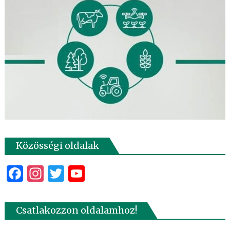
Közösségi oldalak
Facebook
Instagram
Twitter
YouTube
Csatlakozzon oldalamhoz!