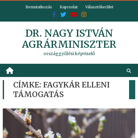
Skip
Bemutatkozás
Kapcsolat
Választókerület
to
content
DR. NAGY ISTVÁN
AGRÁRMINISZTER
országgyűlési képviselő
CÍMKE:
FAGYKÁR ELLENI
TÁMOGATÁS