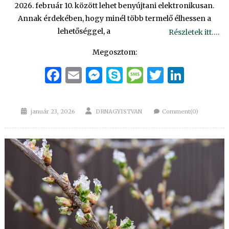
2026. február 10. között lehet benyújtani elektronikusan.
Annak érdekében, hogy minél több termelő élhessen a
lehetőséggel, a
Részletek itt….
Megosztom:
Facebook
Email
Messenger
Skype
Message
Twitter
Linke
Posted
Author
január 23, 2026
DRNAGYISTVAN
Comment(0)
on