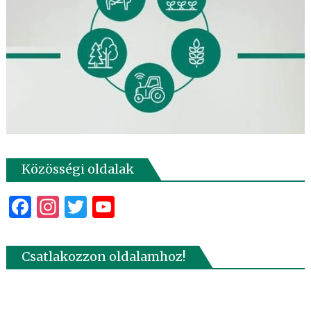
Közösségi oldalak
Facebook
Instagram
Twitter
YouTube
Csatlakozzon oldalamhoz!