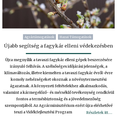
Agrártámogatások
Hazai Támogatások
Újabb segítség a fagykár elleni védekezésben
Újra megnyílik a tavaszi fagykár elleni gépek beszerzésére
irányuló felhívás. A szélsőséges időjárási jelenségek, a
klímaváltozás, illetve kiemelten a tavaszi fagykár évről-évre
komoly nehézségeket okoznak a növénytermesztési
ágazatnak. A környezeti feltételekhez alkalmazkodás,
valamint a kármegelőző- és mérséklő tevékenység rendkívül
fontos a termésbiztonság és a jövedelmezőség
szempontjából. Az Agrárminisztérium ezért újra elérhetővé
teszi a Vidékfejlesztési Program
Részletek itt….