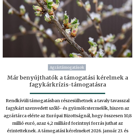
Agrártámogatások
Már benyújthatók a támogatási kérelmek a
fagykárkrízis-támogatásra
Rendkívüli támogatásban részesülhetnek a tavaly tavasszal
fagykárt szenvedett szőlő- és gyümölcstermelők, hiszen az
agrártárca elérte az Európai Bizottságnál, hogy összesen 10,8
millió euró, azaz 4,2 milliárd forintnyi forrás juthat az
érintetteknek. A támogatási kérelmeket 2026. január 23. és