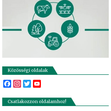
Közösségi oldalak
Facebook
Instagram
Twitter
YouTube
Csatlakozzon oldalamhoz!