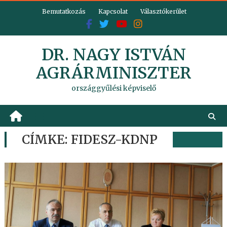
Skip
Bemutatkozás
Kapcsolat
Választókerület
to
content
DR. NAGY ISTVÁN
AGRÁRMINISZTER
országgyűlési képviselő
CÍMKE:
FIDESZ-KDNP