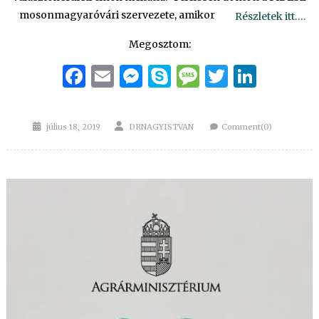
mosonmagyaróvári szervezete, amikor
Részletek itt….
Megosztom:
Facebook
Email
Messenger
Skype
Message
Twitter
Linke
Posted
Author
július 18, 2019
DRNAGYISTVAN
Comment(0)
on