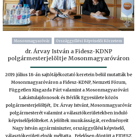
Mosonmagyaróvár
Országgyűlési Képviselői Körzetem
dr. Árvay István a Fidesz-KDNP
polgármesterjelöltje Mosonmagyaróváron
2019. július 18-án sajtótájékoztató keretein belül mutatták be
Mosonmagyaróváron a Fidesz-KDNP, Nemzeti Fórum,
Független Kisgazda Párt valamint a Mosonmagyaróvári
Lakástulajdonosok és Bérlők Egyesülete közös
polgármesterjelöltjét, Dr. Árvay Istvánt, Mosonmagyaróvár
polgármesterét valamint a választókerületekben induló
képviselőjelölteket. A jelöltek munkásságát, eredményeit
Nagy István agrárminiszter, országgyűlési képviselő,
választókerületi elnök méltatta. Felelősen döntött a FIDESZ