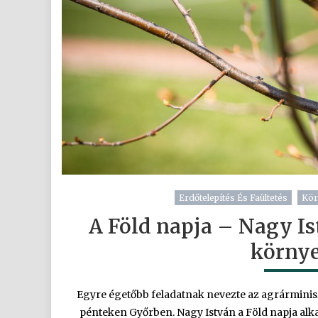
Erdőtelepítés És Faültetés
Kör
A Föld napja – Nagy Ist
körny
Egyre égetőbb feladatnak nevezte az agrárminisz
pénteken Győrben. Nagy István a Föld napja alka