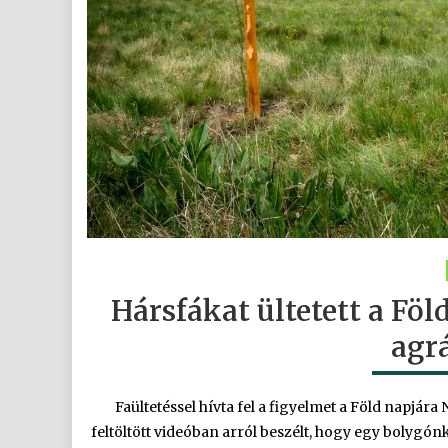
Hársfákat ültetett a Fö
agr
Faültetéssel hívta fel a figyelmet a Föld napjár
feltöltött videóban arról beszélt, hogy egy bolygó