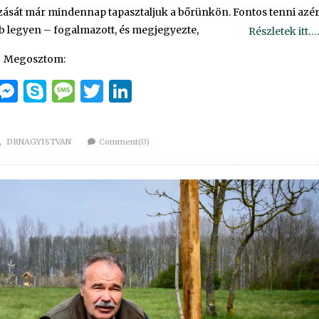
zását már mindennap tapasztaljuk a bőrünkön. Fontos tenni azér
bb legyen – fogalmazott, és megjegyezte,
Részletek itt….
Megosztom:
cebook
Email
Messenger
Skype
Message
Twitter
LinkedIn
Author
DRNAGYISTVAN
Comment(0)