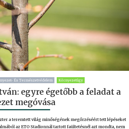
nyezet- És Természetvédelem
Környezetügy
ván: egyre égetőbb a feladat a
ezet megóvása
ter a teremtett világ minőségének megőrzéséért tett lépéseket
lmából az ETO Stadionnál tartott faültetésnél azt mondta, nem