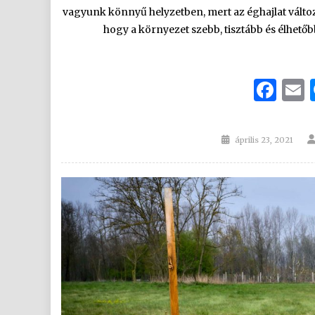
vagyunk könnyű helyzetben, mert az éghajlat válto
hogy a környezet szebb, tisztább és élhető
Fa
Posted
április 23, 2021
on