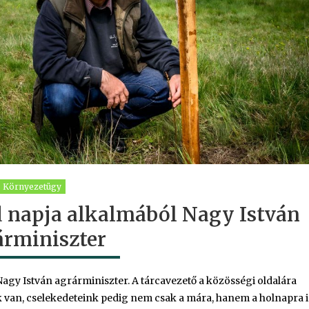
Környezetügy
ld napja alkalmából Nagy István
árminiszter
a Nagy István agrárminiszter. A tárcavezető a közösségi oldalára
nk van, cselekedeteink pedig nem csak a mára, hanem a holnapra i