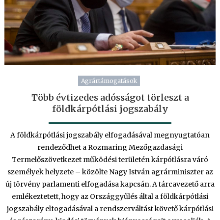
Agrártámogatások
Több évtizedes adósságot törleszt a
földkárpótlási jogszabály
A földkárpótlási jogszabály elfogadásával megnyugtatóan
rendeződhet a Rozmaring Mezőgazdasági
Termelőszövetkezet működési területén kárpótlásra váró
személyek helyzete – közölte Nagy István agrárminiszter az
új törvény parlamenti elfogadása kapcsán. A tárcavezető arra
emlékeztetett, hogy az Országgyűlés által a földkárpótlási
jogszabály elfogadásával a rendszerváltást követő kárpótlási