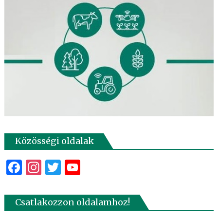
Közösségi oldalak
Facebook
Instagram
Twitter
YouTube
Csatlakozzon oldalamhoz!