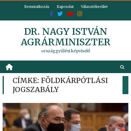
Skip
Bemutatkozás
Kapcsolat
Választókerület
to
content
DR. NAGY ISTVÁN
AGRÁRMINISZTER
országgyűlési képviselő
CÍMKE:
FÖLDKÁRPÓTLÁSI
JOGSZABÁLY