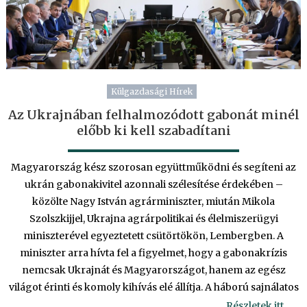
Külgazdasági Hírek
Az Ukrajnában felhalmozódott gabonát minél
előbb ki kell szabadítani
Magyarország kész szorosan együttműködni és segíteni az
ukrán gabonakivitel azonnali szélesítése érdekében –
közölte Nagy István agrárminiszter, miután Mikola
Szolszkijjel, Ukrajna agrárpolitikai és élelmiszerügyi
miniszterével egyeztetett csütörtökön, Lembergben. A
miniszter arra hívta fel a figyelmet, hogy a gabonakrízis
nemcsak Ukrajnát és Magyarországot, hanem az egész
világot érinti és komoly kihívás elé állítja. A háború sajnálatos
Részletek itt….