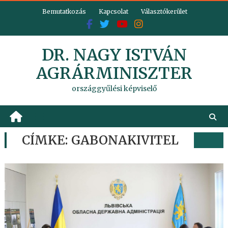
Skip
Bemutatkozás
Kapcsolat
Választókerület
to
content
DR. NAGY ISTVÁN
AGRÁRMINISZTER
országgyűlési képviselő
CÍMKE:
GABONAKIVITEL