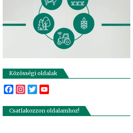
Közösségi oldalak
Facebook
Instagram
Twitter
YouTube
Csatlakozzon oldalamhoz!