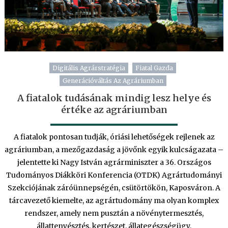
Digitális Agrárstratégia
Fiatal Gazda
Generációváltás Az Agráriumban
A fiatalok tudásának mindig lesz helye és
értéke az agráriumban
A fiatalok pontosan tudják, óriási lehetőségek rejlenek az
agráriumban, a mezőgazdaság a jövőnk egyik kulcságazata –
jelentette ki Nagy István agrárminiszter a 36. Országos
Tudományos Diákköri Konferencia (OTDK) Agrártudományi
Szekciójának záróünnepségén, csütörtökön, Kaposváron. A
tárcavezető kiemelte, az agrártudomány ma olyan komplex
rendszer, amely nem pusztán a növénytermesztés,
állattenyésztés, kertészet, állategészségügy,