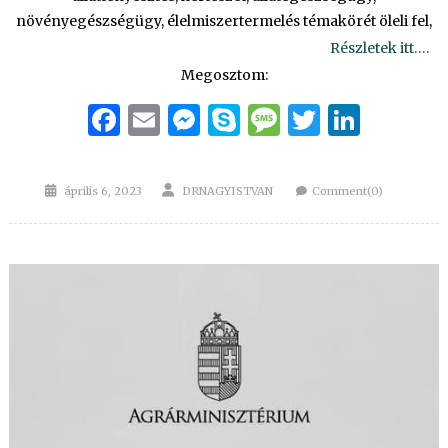
növényegészségügy, élelmiszertermelés témakörét öleli fel,
Részletek itt….
Megosztom:
Facebook
Email
Messenger
Skype
Message
Twitter
Linke
Posted
Author
április 6, 2023
DRNAGYISTVAN
Comment(0)
on