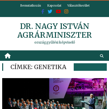
Skip
Bemutatkozás
Kapcsolat
Választókerület
to
content
DR. NAGY ISTVÁN
AGRÁRMINISZTER
országgyűlési képviselő
CÍMKE:
GENETIKA