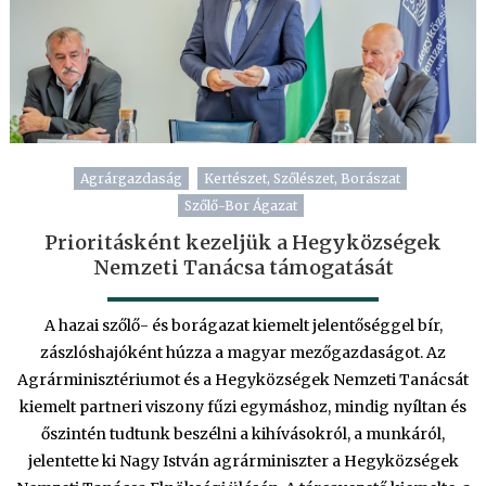
Agrárgazdaság
Kertészet, Szőlészet, Borászat
Szőlő-Bor Ágazat
Prioritásként kezeljük a Hegyközségek
Nemzeti Tanácsa támogatását
A hazai szőlő- és borágazat kiemelt jelentőséggel bír,
zászlóshajóként húzza a magyar mezőgazdaságot. Az
Agrárminisztériumot és a Hegyközségek Nemzeti Tanácsát
kiemelt partneri viszony fűzi egymáshoz, mindig nyíltan és
őszintén tudtunk beszélni a kihívásokról, a munkáról,
jelentette ki Nagy István agrárminiszter a Hegyközségek