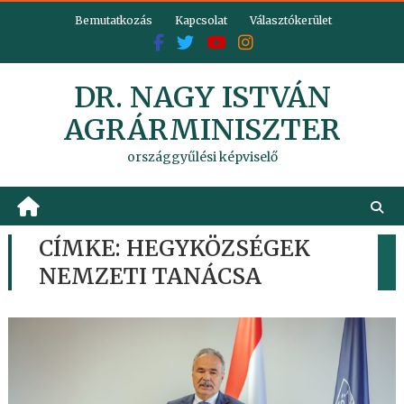
Skip
Bemutatkozás
Kapcsolat
Választókerület
to
content
DR. NAGY ISTVÁN
AGRÁRMINISZTER
országgyűlési képviselő
CÍMKE:
HEGYKÖZSÉGEK
NEMZETI TANÁCSA