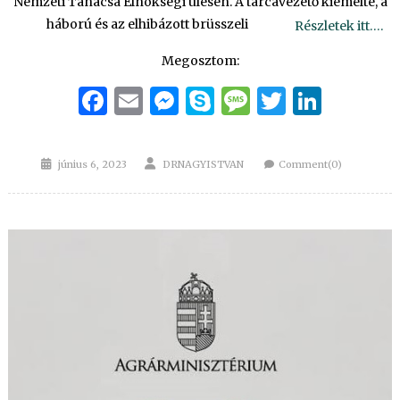
Nemzeti Tanácsa Elnökségi ülésén. A tárcavezető kiemelte, a
háború és az elhibázott brüsszeli
Részletek itt….
Megosztom:
Facebook
Email
Messenger
Skype
Message
Twitter
Linke
Posted
Author
június 6, 2023
DRNAGYISTVAN
Comment(0)
on