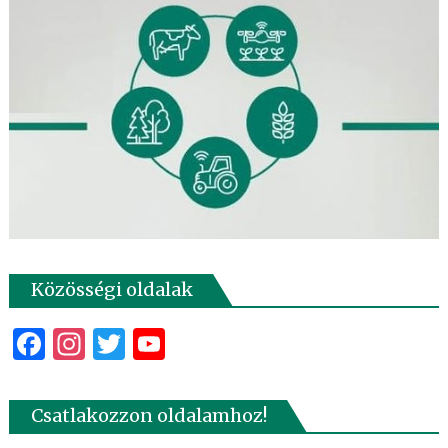
Közösségi oldalak
Facebook
Instagram
Twitter
YouTube
Csatlakozzon oldalamhoz!