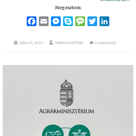
Megosztom:
Facebook
Email
Messenger
Skype
Message
Twitter
Linke
Posted
Author
július 17, 2020
DRNAGYISTVAN
Comment(0)
on