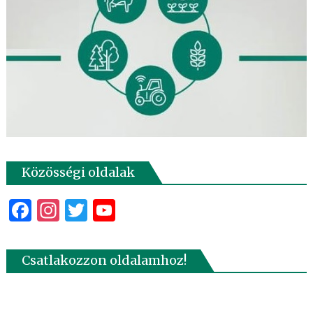
Közösségi oldalak
Facebook
Instagram
Twitter
YouTube
Csatlakozzon oldalamhoz!