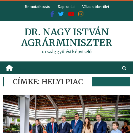
Skip
Bemutatkozás
Kapcsolat
Választókerület
to
content
DR. NAGY ISTVÁN
AGRÁRMINISZTER
országgyűlési képviselő
CÍMKE:
HELYI PIAC