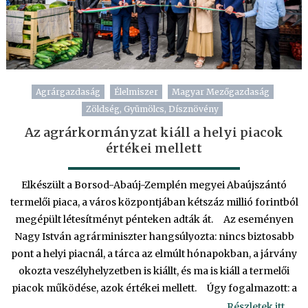
Agrárgazdaság
Élelmiszer
Magyar Mezőgazdaság
Zöldség, Gyümölcs, Dísznövény
Az agrárkormányzat kiáll a helyi piacok
értékei mellett
Elkészült a Borsod-Abaúj-Zemplén megyei Abaújszántó
termelői piaca, a város központjában kétszáz millió forintból
megépült létesítményt pénteken adták át. Az eseményen
Nagy István agrárminiszter hangsúlyozta: nincs biztosabb
pont a helyi piacnál, a tárca az elmúlt hónapokban, a járvány
okozta veszélyhelyzetben is kiállt, és ma is kiáll a termelői
piacok működése, azok értékei mellett. Úgy fogalmazott: a
Részletek itt….