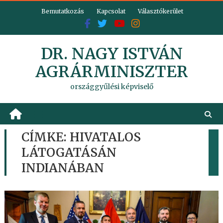
Skip
Bemutatkozás
Kapcsolat
Választókerület
to
content
DR. NAGY ISTVÁN
AGRÁRMINISZTER
országgyűlési képviselő
CÍMKE:
HIVATALOS
LÁTOGATÁSÁN
INDIANÁBAN