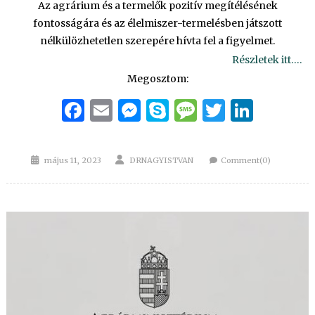
Az agrárium és a termelők pozitív megítélésének
fontosságára és az élelmiszer-termelésben játszott
nélkülözhetetlen szerepére hívta fel a figyelmet.
Részletek itt….
Megosztom:
Facebook
Email
Messenger
Skype
Message
Twitter
Linke
Posted
Author
május 11, 2023
DRNAGYISTVAN
Comment(0)
on