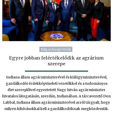
Külgazdasági Hírek
Egyre jobban felértékelődik az agrárium
szerepe
Indiana állam agrárminiszterével és külügyminiszterével,
gazdálkodói érdekképviseleti vezetőkkel és a tudományos
élet szereplőivel egyeztetett Nagy István agrárminiszter
hivatalos látogatásán, szerdán, Indianában. A tárcavezető Don
Labbal, Indiana állam agrárminiszterével arról tárgyalt, hogy
milyen kihívásokkal kell a gazdálkodóknak megküzdeniük.