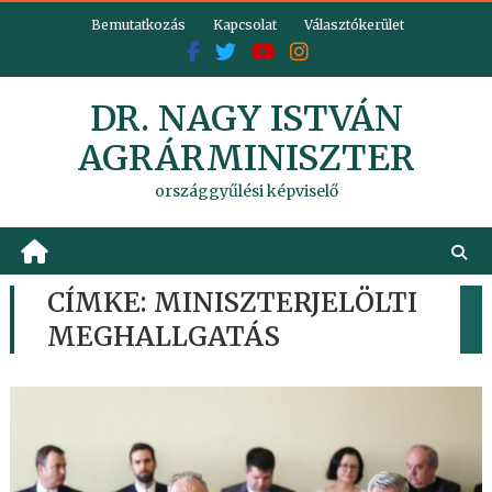
Skip
Bemutatkozás
Kapcsolat
Választókerület
to
content
DR. NAGY ISTVÁN
AGRÁRMINISZTER
országgyűlési képviselő
CÍMKE:
MINISZTERJELÖLTI
MEGHALLGATÁS