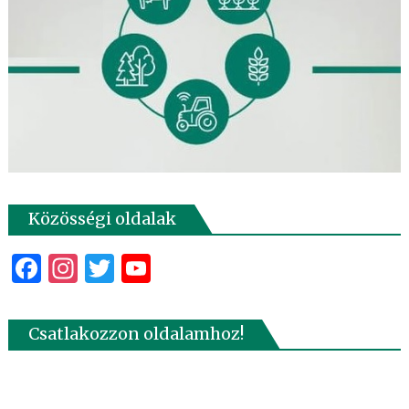
Közösségi oldalak
Facebook
Instagram
Twitter
YouTube
Csatlakozzon oldalamhoz!