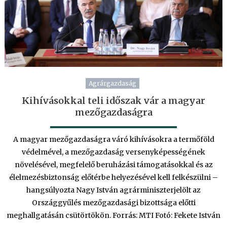
Agrárgazdaság
Kihívásokkal teli időszak vár a magyar
mezőgazdaságra
A magyar mezőgazdaságra váró kihívásokra a termőföld
védelmével, a mezőgazdaság versenyképességének
növelésével, megfelelő beruházási támogatásokkal és az
élelmezésbiztonság előtérbe helyezésével kell felkészülni –
hangsúlyozta Nagy István agrárminiszterjelölt az
Országgyűlés mezőgazdasági bizottsága előtti
meghallgatásán csütörtökön. Forrás: MTI Fotó: Fekete István