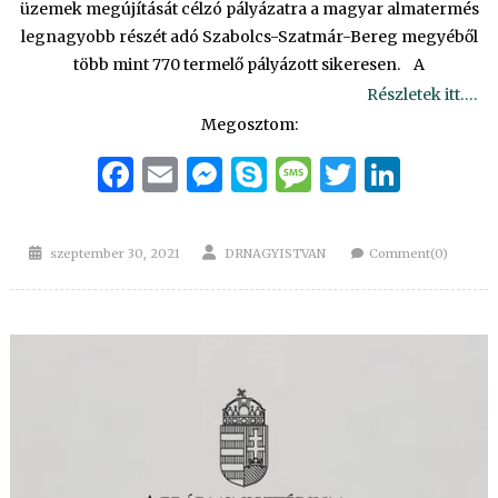
üzemek megújítását célzó pályázatra a magyar almatermés
legnagyobb részét adó Szabolcs-Szatmár-Bereg megyéből
több mint 770 termelő pályázott sikeresen. A
Részletek itt….
Megosztom:
Facebook
Email
Messenger
Skype
Message
Twitter
Linke
Posted
Author
szeptember 30, 2021
DRNAGYISTVAN
Comment(0)
on