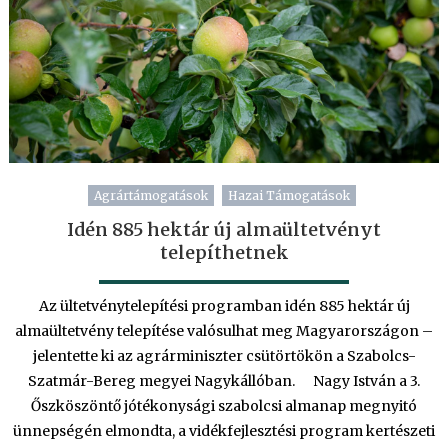
Agrártámogatások
Hazai Támogatások
Idén 885 hektár új almaültetvényt
telepíthetnek
Az ültetvénytelepítési programban idén 885 hektár új
almaültetvény telepítése valósulhat meg Magyarországon –
jelentette ki az agrárminiszter csütörtökön a Szabolcs-
Szatmár-Bereg megyei Nagykállóban. Nagy István a 3.
Őszköszöntő jótékonysági szabolcsi almanap megnyitó
ünnepségén elmondta, a vidékfejlesztési program kertészeti