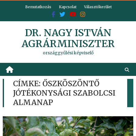
Skip
Bemutatkozás
Kapcsolat
Választókerület
to
content
DR. NAGY ISTVÁN
AGRÁRMINISZTER
országgyűlési képviselő
CÍMKE:
ŐSZKÖSZÖNTŐ
JÓTÉKONYSÁGI SZABOLCSI
ALMANAP