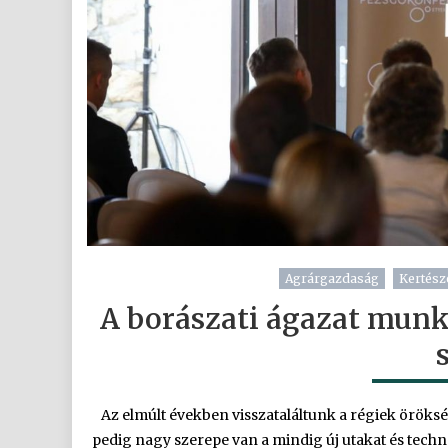
Agrárgazdaság
Kertésze
A borászati ágazat munk
Az elmúlt években visszataláltunk a régiek örök
pedig nagy szerepe van a mindig új utakat és tech