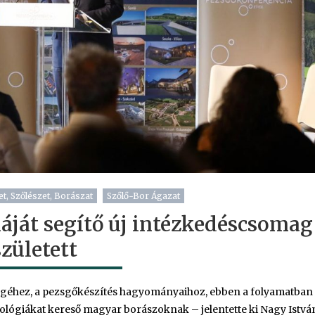
t, Szőlészet, Borászat
Szőlő-Bor Ágazat
áját segítő új intézkedéscsomag
született
ségéhez, a pezsgőkészítés hagyományaihoz, ebben a folyamatban
nológiákat kereső magyar borászoknak – jelentette ki Nagy Istvá