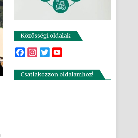
Közösségi oldalak
Facebook
Instagram
Twitter
YouTube
Csatlakozzon oldalamhoz!
n