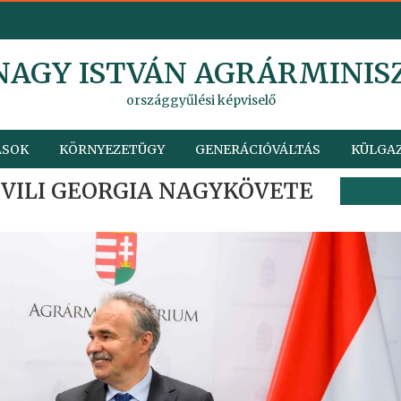
 NAGY ISTVÁN AGRÁRMINIS
országgyűlési képviselő
ÁSOK
KÖRNYEZETÜGY
GENERÁCIÓVÁLTÁS
KÜLGAZ
VILI GEORGIA NAGYKÖVETE