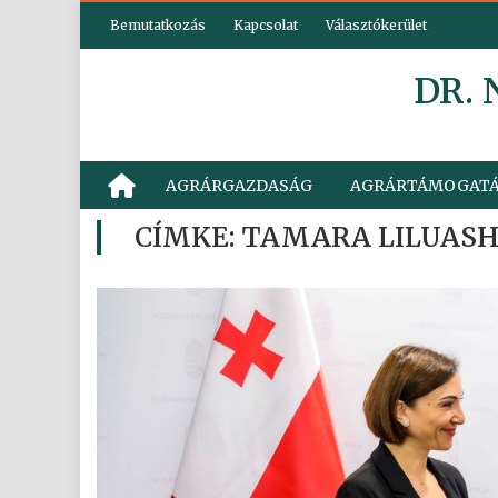
Skip
Bemutatkozás
Kapcsolat
Választókerület
to
content
DR.
AGRÁRGAZDASÁG
AGRÁRTÁMOGAT
CÍMKE:
TAMARA LILUASH