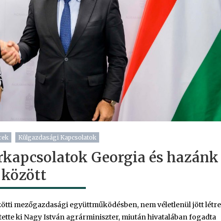
rek
Külgazdasági Kapcsolatok
rkapcsolatok Georgia és hazánk
között
ötti mezőgazdasági együttműködésben, nem véletlenül jött létre
tette ki Nagy István agrárminiszter, miután hivatalában fogadta