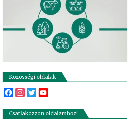
Közösségi oldalak
Facebook
Instagram
Twitter
YouTube
Csatlakozzon oldalamhoz!