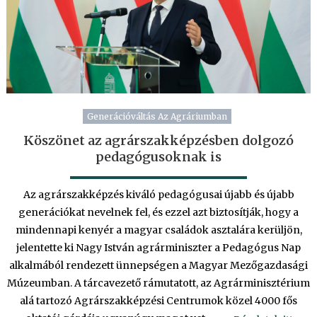
Generációváltás Az Agráriumban
Köszönet az agrárszakképzésben dolgozó
pedagógusoknak is
Az agrárszakképzés kiváló pedagógusai újabb és újabb
generációkat nevelnek fel, és ezzel azt biztosítják, hogy a
mindennapi kenyér a magyar családok asztalára kerüljön,
jelentette ki Nagy István agrárminiszter a Pedagógus Nap
alkalmából rendezett ünnepségen a Magyar Mezőgazdasági
Múzeumban. A tárcavezető rámutatott, az Agrárminisztérium
alá tartozó Agrárszakképzési Centrumok közel 4000 fős