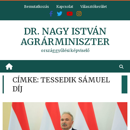
Skip
Bemutatkozás
Kapcsolat
Választókerület
to
content
DR. NAGY ISTVÁN
AGRÁRMINISZTER
országgyűlési képviselő
CÍMKE:
TESSEDIK SÁMUEL
DÍJ