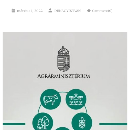
Posted
Author
március 1, 2022
DRNAGYISTVAN
Comment(0)
on