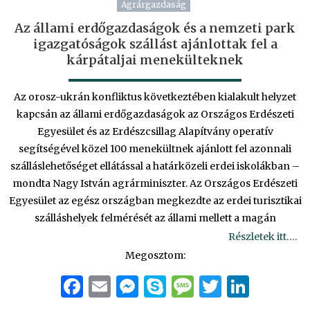
Agrárgazdaság
Az állami erdőgazdaságok és a nemzeti park
igazgatóságok szállást ajánlottak fel a
kárpátaljai menekülteknek
Az orosz-ukrán konfliktus következtében kialakult helyzet
kapcsán az állami erdőgazdaságok az Országos Erdészeti
Egyesület és az Erdészcsillag Alapítvány operatív
segítségével közel 100 menekültnek ajánlott fel azonnali
szálláslehetőséget ellátással a határközeli erdei iskolákban –
mondta Nagy István agrárminiszter. Az Országos Erdészeti
Egyesület az egész országban megkezdte az erdei turisztikai
szálláshelyek felmérését az állami mellett a magán
Részletek itt….
Megosztom:
Facebook
Email
Messenger
Skype
Message
Twitter
Linke