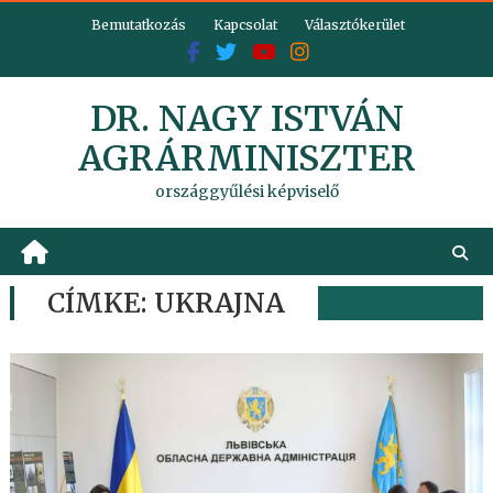
Skip
Bemutatkozás
Kapcsolat
Választókerület
to
content
DR. NAGY ISTVÁN
AGRÁRMINISZTER
országgyűlési képviselő
CÍMKE:
UKRAJNA