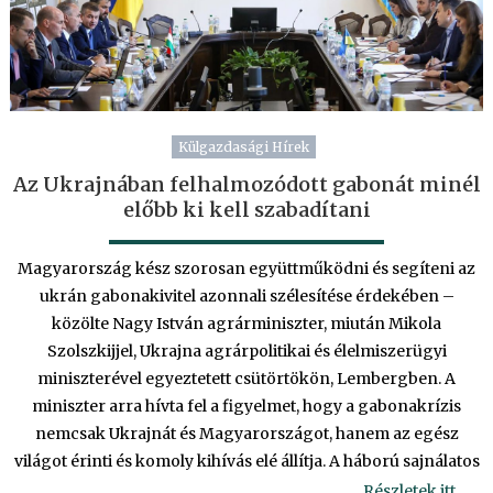
Külgazdasági Hírek
Az Ukrajnában felhalmozódott gabonát minél
előbb ki kell szabadítani
Magyarország kész szorosan együttműködni és segíteni az
ukrán gabonakivitel azonnali szélesítése érdekében –
közölte Nagy István agrárminiszter, miután Mikola
Szolszkijjel, Ukrajna agrárpolitikai és élelmiszerügyi
miniszterével egyeztetett csütörtökön, Lembergben. A
miniszter arra hívta fel a figyelmet, hogy a gabonakrízis
nemcsak Ukrajnát és Magyarországot, hanem az egész
világot érinti és komoly kihívás elé állítja. A háború sajnálatos
Részletek itt….