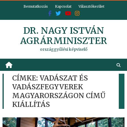
Skip
Bemutatkozás
Kapcsolat
Választókerület
to
content
DR. NAGY ISTVÁN
AGRÁRMINISZTER
országgyűlési képviselő
CÍMKE:
VADÁSZAT ÉS
VADÁSZFEGYVEREK
MAGYARORSZÁGON CÍMŰ
KIÁLLÍTÁS