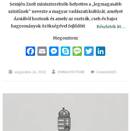
Semjén Zsolt miniszterelnök-helyettes a „legmagasabb
szintűnek” nevezte a magyar vadászati kultúrát, amelyet
Ázsiából hoztunk és amely az osztrák, cseh és bajor
hagyományok örökségével fejlődött
Részletek itt….
Megosztom:
Facebook
Email
Messenger
Skype
Message
Twitter
Linke
Posted
Author
augusztus 24, 2021
DRNAGYISTVAN
Comment(0)
on