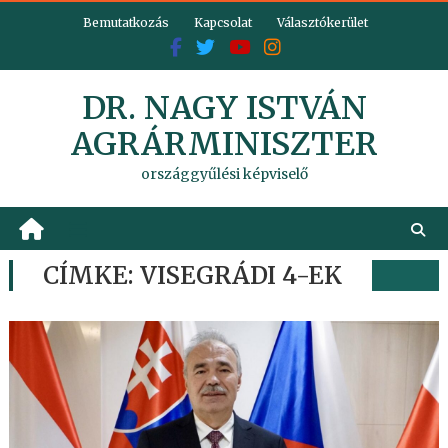
Skip
Bemutatkozás
Kapcsolat
Választókerület
to
content
DR. NAGY ISTVÁN
AGRÁRMINISZTER
országgyűlési képviselő
CÍMKE:
VISEGRÁDI 4-EK