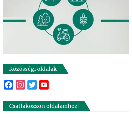
Közösségi oldalak
Facebook
Instagram
Twitter
YouTube
Csatlakozzon oldalamhoz!