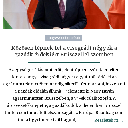
Külgazdasági Hírek
Közösen lépnek fel a visegrádi négyek a
gazdák érdekiért Brüsszellel szemben
Az egységes álláspont erőt jelent, éppen ezért kiemelten
fontos, hogy a visegrádi négyek együttműködését az
agrárium tekintetében mindig sikerült fenntartani, hiszen mi
a gazdák oldalán állunk – jelentette ki Nagy István
agrárminiszter, Brüsszelben, a V4-ek találkozóján. A
tárcavezető kifejtette, a gazdálkodók a decemberi brüsszeli
tüntetésen tanúsított elszántságát az Európai Bizottság sem
tudja figyelmen kívül hagyni,
Részletek itt….