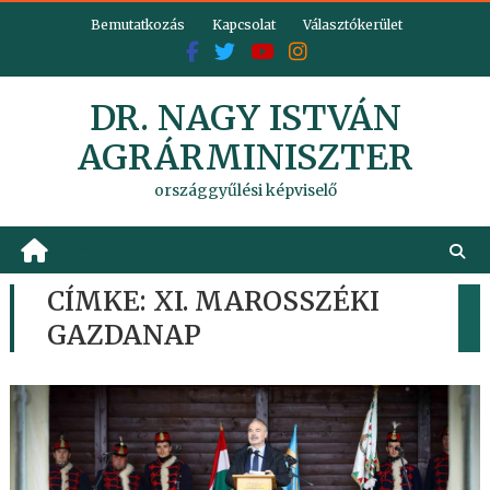
Skip
Bemutatkozás
Kapcsolat
Választókerület
to
content
DR. NAGY ISTVÁN
AGRÁRMINISZTER
országgyűlési képviselő
CÍMKE:
XI. MAROSSZÉKI
GAZDANAP