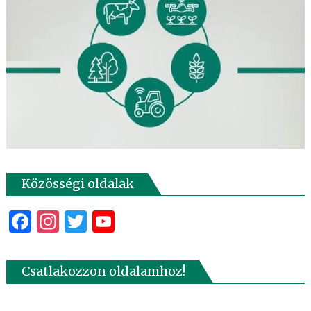
Közösségi oldalak
Facebook
Instagram
Twitter
YouTube
Csatlakozzon oldalamhoz!