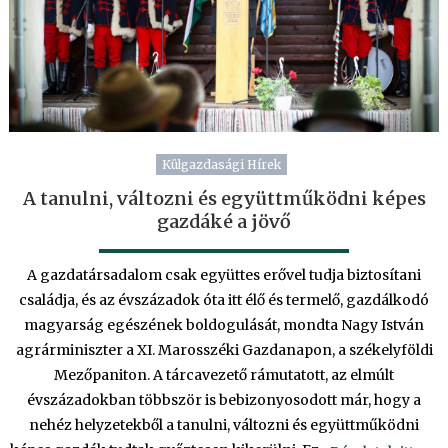
Külgazdasági Hírek
A tanulni, változni és együttműködni képes
gazdáké a jövő
A gazdatársadalom csak együttes erővel tudja biztosítani
családja, és az évszázadok óta itt élő és termelő, gazdálkodó
magyarság egészének boldogulását, mondta Nagy István
agrárminiszter a XI. Marosszéki Gazdanapon, a székelyföldi
Mezőpaniton. A tárcavezető rámutatott, az elmúlt
évszázadokban többször is bebizonyosodott már, hogy a
nehéz helyzetekből a tanulni, változni és együttműködni