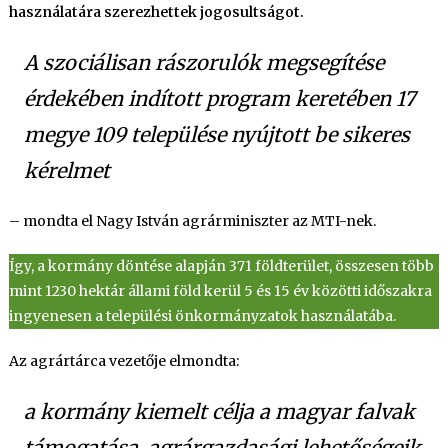
használatára szerezhettek jogosultságot.
A szociálisan rászorulók megsegítése
érdekében indított program keretében 17
megye 109 települése nyújtott be sikeres
kérelmet
– mondta el Nagy István agrárminiszter az MTI-nek.
Így, a kormány döntése alapján 371 földterület, összesen több
mint 1230 hektár állami föld kerül 5 és 15 év közötti időszakra
ingyenesen a települési önkormányzatok használatába.
Az agrártárca vezetője elmondta:
a kormány kiemelt célja a magyar falvak
támogatása, agrárgazdasági lehetőségeik