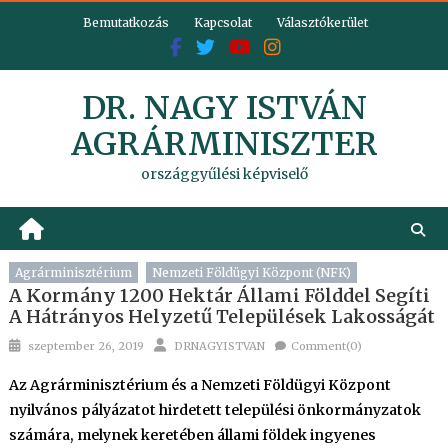
Skip
Bemutatkozás
Kapcsolat
Választókerület
to
content
DR. NAGY ISTVÁN
AGRÁRMINISZTER
országgyűlési képviselő
Agrárminisztérium
Nemzeti Földügyi Központ (NFK)
A Kormány 1200 Hektár Állami Földdel Segíti
A Hátrányos Helyzetű Települések Lakosságát
Posted
Author
szeptember 26, 2019
DRNAGYISTVAN
Comment(0)
on
Az Agrárminisztérium és a Nemzeti Földügyi Központ
nyilvános pályázatot hirdetett települési önkormányzatok
számára, melynek keretében állami földek ingyenes