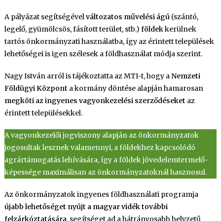
A pályázat segítségével
változatos művelési ágú
(szántó,
legelő, gyümölcsös, fásított terület, stb.)
földek
kerülnek
tartós önkormányzati használatba, így az érintett települések
lehetőségei is igen szélesek a földhasználat módja szerint.
Nagy István arról is tájékoztatta az MTI-t, hogy a
Nemzeti
Földügyi Központ
a kormány döntése alapján hamarosan
megköti az ingyenes vagyonkezelési szerződéseket
az
érintett településekkel.
A vagyonkezelői jogviszony alapján az önkormányzatok
jogosultak lesznek valamennyi, a földekhez kapcsolódó
agrártámogatás lehívására, így a földek jövedelemtermelő-
képessége maximálisan az önkormányzatoknál hasznosul.
Az önkormányzatok ingyenes földhasználati programja
újabb lehetőséget nyújt a magyar vidék további
felzárkóztatására
, segítséget ad a hátrányosabb helyzetű