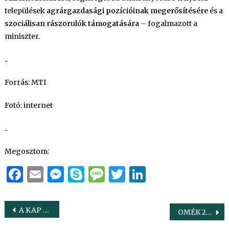
települések
agrárgazdasági pozícióinak megerősítésére
és a
szociálisan rászorulók támogatására
– fogalmazott a
miniszter.
..
Forrás: MTI
Fotó: internet
..
Megosztom:
Facebook
Email
Messenger
Skype
Message
Twitter
LinkedIn
Bejegyzés
A KAP források szinten tartása a talaj és az erdők működésének támogatásához is elengedhetetlen
OMÉK 2019 – Mezőgazdasági bizottsági ülés