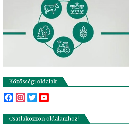
Közösségi oldalak
Facebook
Instagram
Twitter
YouTube
Csatlakozzon oldalamhoz!