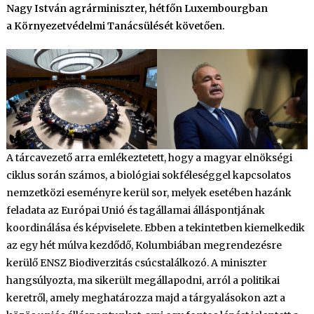
Nagy István agrárminiszter, hétfőn Luxembourgban
a
Környezetvédelmi Tanácsülését követően.
A tárcavezető arra emlékeztetett, hogy a magyar elnökségi
ciklus során számos, a biológiai sokféleséggel kapcsolatos
nemzetközi eseményre kerül sor, melyek esetében hazánk
feladata az Európai Unió és tagállamai álláspontjának
koordinálása és képviselete. Ebben a tekintetben kiemelkedik
az egy hét múlva kezdődő, Kolumbiában megrendezésre
kerülő ENSZ Biodiverzitás csúcstalálkozó. A miniszter
hangsúlyozta, ma sikerült megállapodni, arról a politikai
keretről, amely meghatározza majd a tárgyalásokon azt a