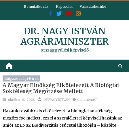
Skip
Bemutatkozás
Kapcsolat
Választókerület
to
content
DR. NAGY ISTVÁN
AGRÁRMINISZTER
országgyűlési képviselő
Külgazdasági Hírek
A Magyar Elnökség Elkötelezett A Biológiai
Sokféleség Megőrzése Mellett
Posted
Author
október 14, 2024
DRNAGYISTVAN
Comment(0)
on
Hazánk továbbra is elkötelezett a biológiai sokféleség
megőrzése mellett, ezzel a szemlélettel képviseli hazánk az
uniót az
ENSZ Biodiverzitás csúcstalálkozóján
– közölte