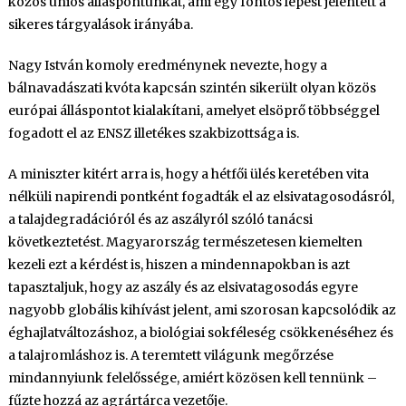
közös uniós álláspontunkat, ami egy fontos lépést jelentett a
sikeres tárgyalások irányába.
Nagy István komoly eredménynek nevezte, hogy a
bálnavadászati kvóta kapcsán szintén sikerült olyan közös
európai álláspontot kialakítani, amelyet elsöprő többséggel
fogadott el az ENSZ illetékes szakbizottsága is.
A miniszter kitért arra is, hogy a hétfői ülés keretében vita
nélküli napirendi pontként fogadták el az elsivatagosodásról,
a talajdegradációról és az aszályról szóló tanácsi
következtetést. Magyarország természetesen kiemelten
kezeli ezt a kérdést is, hiszen a mindennapokban is azt
tapasztaljuk, hogy az aszály és az elsivatagosodás egyre
nagyobb globális kihívást jelent, ami szorosan kapcsolódik az
éghajlatváltozáshoz, a biológiai sokféleség csökkenéséhez és
a talajromláshoz is. A teremtett világunk megőrzése
mindannyiunk felelőssége, amiért közösen kell tennünk –
fűzte hozzá az agrártárca vezetője.