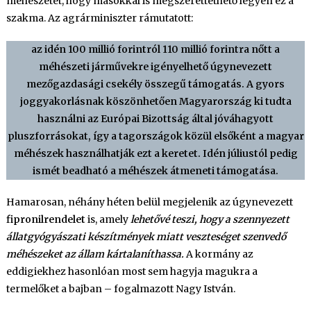
méhészetet, hogy másokkal is megszerettethető legyen ez a
szakma. Az agrárminiszter rámutatott:
az idén 100 millió forintról 110 millió forintra nőtt a
méhészeti járművekre igényelhető úgynevezett
mezőgazdasági csekély összegű támogatás. A gyors
joggyakorlásnak köszönhetően Magyarország ki tudta
használni az Európai Bizottság által jóváhagyott
pluszforrásokat, így a tagországok közül elsőként a magyar
méhészek használhatják ezt a keretet. Idén júliustól pedig
ismét beadható a méhészek átmeneti támogatása.
Hamarosan, néhány héten belül megjelenik az úgynevezett
fipronilrendelet
is, amely
lehetővé teszi, hogy a szennyezett
állatgyógyászati készítmények miatt veszteséget szenvedő
méhészeket az állam kártalaníthassa.
A kormány az
eddigiekhez hasonlóan most sem hagyja magukra a
termelőket a bajban – fogalmazott Nagy István.