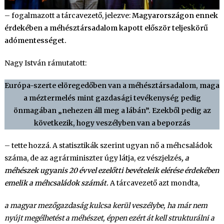
– fogalmazott a tárcavezető, jelezve:
Magyarországon ennek
érdekében a méhésztársadalom kapott először teljeskörű
adómentességet.
Nagy István rámutatott:
Európa-szerte elöregedőben van a méhésztársadalom, maga
a méztermelés mint gazdasági tevékenység pedig
önmagában „nehezen áll meg a lábán”. Ezekből pedig az
következik, hogy veszélyben van a beporzás
– tette hozzá. A statisztikák szerint ugyan nő a méhcsaládok
száma, de az agrárminiszter úgy látja, ez vészjelzés
, a
méhészek ugyanis 20 évvel ezelőtti bevételeik elérése érdekében
emelik a méhcsaládok számát.
A tárcavezető azt mondta,
a magyar mezőgazdaság kulcsa kerül veszélybe, ha már nem
nyújt megélhetést a méhészet, éppen ezért át kell strukturálni a