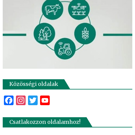
Közösségi oldalak
Facebook
Instagram
Twitter
YouTube
Csatlakozzon oldalamhoz!