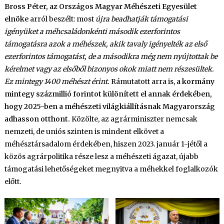
Bross Péter, az Országos Magyar Méhészeti Egyesület
elnöke
arról beszélt: most
újra beadhatják támogatási
igényüket a méhcsaládonkénti második ezerforintos
támogatásra azok a méhészek, akik tavaly igényelték az első
ezerforintos támogatást, de a másodikra még nem nyújtottak be
kérelmet vagy az elsőből bizonyos okok miatt nem részesültek.
Ez mintegy 1400 méhészt érint.
Rámutatott arra is,
a kormány
mintegy százmillió forintot különített el annak érdekében,
hogy 2025-ben a méhészeti világkiállításnak Magyarország
adhasson otthont.
Közölte, az agrárminiszter nemcsak
nemzeti, de uniós szinten is mindent elkövet a
méhésztársadalom érdekében, hiszen 2023. január 1-jétől a
közös agrárpolitika része lesz a méhészeti ágazat, újabb
támogatási lehetőségeket megnyitva a méhekkel foglalkozók
előtt.