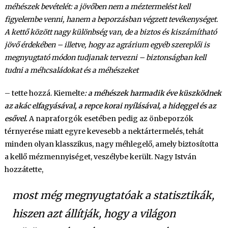
méhészek bevételét: a jövőben nem a méztermelést kell
figyelembe venni, hanem a beporzásban végzett tevékenységet.
A kettő között nagy különbség van, de a biztos és kiszámítható
jövő érdekében – illetve, hogy az agrárium egyéb szereplői is
megnyugtató módon tudjanak tervezni – biztonságban kell
tudni a méhcsaládokat és a méhészeket
– tette hozzá. Kiemelte
: a méhészek harmadik éve küszködnek
az akác elfagyásával, a repce korai nyílásával, a hideggel és az
esővel.
A napraforgók esetében pedig az önbeporzók
térnyerése miatt egyre kevesebb a nektártermelés, tehát
minden olyan klasszikus, nagy méhlegelő, amely biztosította
a kellő mézmennyiséget, veszélybe került. Nagy István
hozzátette,
most még megnyugtatóak a statisztikák,
hiszen azt állítják, hogy a világon