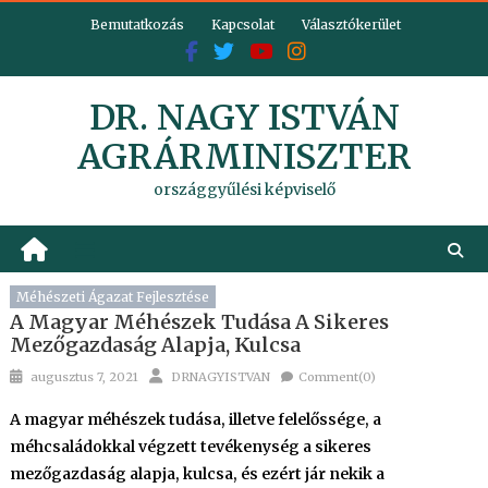
Skip
Bemutatkozás
Kapcsolat
Választókerület
to
content
DR. NAGY ISTVÁN
AGRÁRMINISZTER
országgyűlési képviselő
Méhészeti Ágazat Fejlesztése
A Magyar Méhészek Tudása A Sikeres
Mezőgazdaság Alapja, Kulcsa
Posted
Author
augusztus 7, 2021
DRNAGYISTVAN
Comment(0)
on
A magyar méhészek tudása, illetve felelőssége, a
méhcsaládokkal végzett tevékenység a sikeres
mezőgazdaság alapja, kulcsa, és ezért jár nekik a