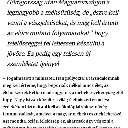
Görögország után Magyarországon a
legnagyobb a méhsűrűség, de „észre kell
venni a vészjelzéseket, és meg kell érteni
az előre mutató folyamatokat”, hogy
felelősséggel fel lehessen készülni a
jövőre. Ez pedig egy teljesen új
szemléletet igényel
– fogalmazott a miniszter. Hangsúlyozta:
a társadalomnak
meg kell értenie, hogy beporzók nélkül nincs élet, az
élelmiszerek kétharmada ugyanis a méhek tevékenységétől
függ
. Nagy István közölte,
a világ élelmiszertermelése
érdekében biztosítani kell az ökológiai sokszínűség
fennmaradását, amelyet a magyar méhek tesznek lehetővé
.
Azt mondta, óriási felelősség ez, akárcsak úgy végezni a