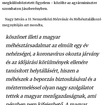
megkülönböztetett figyelem – közölte az agrárminiszter
szombaton Jászberényben.
Nagy István a 33. Nemzetközi Mézvásár és Méhésztalálkozó
megnyitóján azt mondta,
köszönet illeti a magyar
méhésztársadalmat az elmúlt egy év
nehézségei, a koronavírus okozta járvány
és az időjárási körülmények ellenére
tanúsított helytállásért, hiszen a
méhészek a beporzás biztosításával és a
méztermeléssel olyan nagy szolgálatot
tettek a magyar mezőgazdaságnak, ami
pénzben nem kifejezhető. A magyar