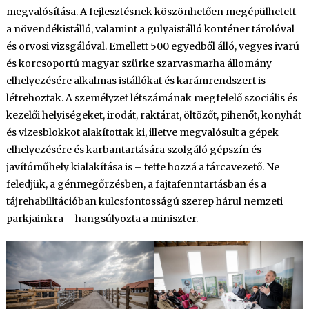
megvalósítása. A fejlesztésnek köszönhetően megépülhetett
a növendékistálló, valamint a gulyaistálló konténer tárolóval
és orvosi vizsgálóval. Emellett 500 egyedből álló, vegyes ivarú
és korcsoportú magyar szürke szarvasmarha állomány
elhelyezésére alkalmas istállókat és karámrendszert is
létrehoztak. A személyzet létszámának megfelelő szociális és
kezelői helyiségeket, irodát, raktárat, öltözőt, pihenőt, konyhát
és vizesblokkot alakítottak ki, illetve megvalósult a gépek
elhelyezésére és karbantartására szolgáló gépszín és
javítóműhely kialakítása is – tette hozzá a tárcavezető. Ne
feledjük, a génmegőrzésben, a fajtafenntartásban és a
tájrehabilitációban kulcsfontosságú szerep hárul nemzeti
parkjainkra – hangsúlyozta a miniszter.