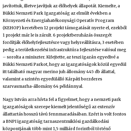
javítottuk, illetve javítjuk az élőhelyek állapotát. Kiemelte, a
Bükki Nemzeti Park Igazgatóság az elmúlt években a
Környezeti és Energiahatékonysági Operatív Program
(KEHOP) keretében 12 projekt támogatását nyerte el, ezekből
1 projekt már le is zárult. 6 projektberuházás összegét
fordítják élőhelyfejlesztésre vagy helyreállításra, 3 esetében
pedig a területkezelési infrastruktúra fejlesztése valósul meg
– sorolta a miniszter. Kifejtette, az teszi igazán egyedivé a
Bükki Nemzeti Parkot, hogy az igazgatóságok közül egyedül
itt található magyar merino juh állomány 445 db állattal,
valamint a szintén egyedülálló Kárpáti borzderes
szarvasmarha-állomány 64 példánnyal.
Nagy István arra hívta fel a figyelmet, hogy a nemzeti park
igazgatóságok szerepe kiemelt jelentőségű az extenzív
állattartás hosszú távú fennmaradásában. Ezért is volt fontos
a BNPI igazgatóság tarnaszentmiklósi gazdálkodási
központjának több mint 1,5 milliárd forintból történő