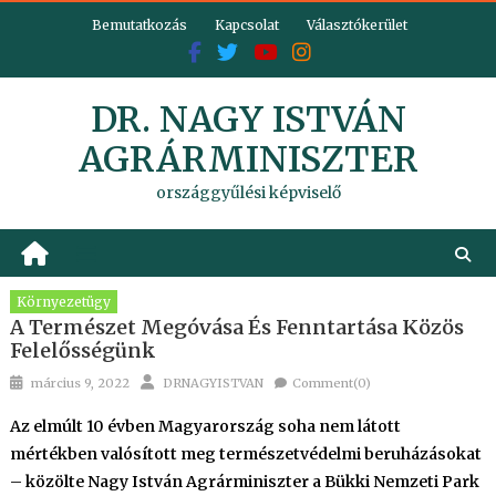
Skip
Bemutatkozás
Kapcsolat
Választókerület
to
content
DR. NAGY ISTVÁN
AGRÁRMINISZTER
országgyűlési képviselő
Környezetügy
A Természet Megóvása És Fenntartása Közös
Felelősségünk
Posted
Author
március 9, 2022
DRNAGYISTVAN
Comment(0)
on
Az elmúlt 10 évben Magyarország soha nem látott
mértékben valósított meg természetvédelmi beruházásokat
– közölte Nagy István Agrárminiszter a Bükki Nemzeti Park