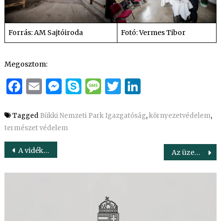
Forrás: AM Sajtóiroda
Fotó: Vermes Tibor
Megosztom:
Facebook
Email
Messenger
Skype
Message
Twitter
LinkedIn
Tagged
Bükki Nemzeti Park Igazgatóság
,
környezetvédelem
,
természet védelem
Bejegyzés
A vidék megmaradásának záloga az agrárium versenyképessége
Az üzemanyagárstop a biztonságos élelmiszer-ellátást is garantálja
navigáció