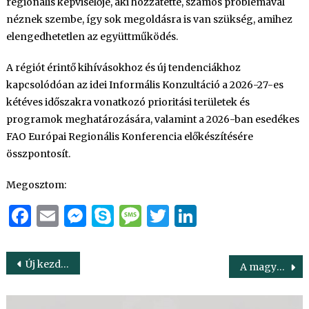
regionális képviselője, aki hozzátette, számos problémával
néznek szembe, így sok megoldásra is van szükség, amihez
elengedhetetlen az együttműködés.
A régiót érintő kihívásokhoz és új tendenciákhoz
kapcsolódóan az idei Informális Konzultáció a 2026-27-es
kétéves időszakra vonatkozó prioritási területek és
programok meghatározására, valamint a 2026-ban esedékes
FAO Európai Regionális Konferencia előkészítésére
összpontosít.
Megosztom:
Facebook
Email
Messenger
Skype
Message
Twitter
LinkedIn
Bejegyzés
Új kezdet kapujában a magyar-bajor agrárkapcsolatok
A magyar erdőgazdálkodás fenntartható, értékőrző és eredményes
navigáció