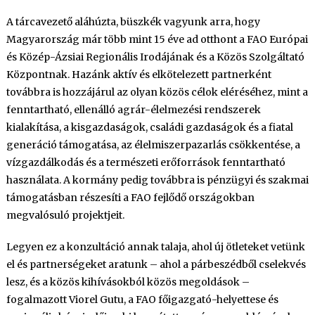
A tárcavezető aláhúzta, büszkék vagyunk arra, hogy
Magyarország már több mint 15 éve ad otthont a FAO Európai
és Közép-Ázsiai Regionális Irodájának és a Közös Szolgáltató
Központnak. Hazánk aktív és elkötelezett partnerként
továbbra is hozzájárul az olyan közös célok eléréséhez, mint a
fenntartható, ellenálló agrár-élelmezési rendszerek
kialakítása, a kisgazdaságok, családi gazdaságok és a fiatal
generáció támogatása, az élelmiszerpazarlás csökkentése, a
vízgazdálkodás és a természeti erőforrások fenntartható
használata. A kormány pedig továbbra is pénzügyi és szakmai
támogatásban részesíti a FAO fejlődő országokban
megvalósuló projektjeit.
Legyen ez a konzultáció annak talaja, ahol új ötleteket vetünk
el és partnerségeket aratunk – ahol a párbeszédből cselekvés
lesz, és a közös kihívásokból közös megoldások –
fogalmazott Viorel Gutu, a FAO főigazgató-helyettese és