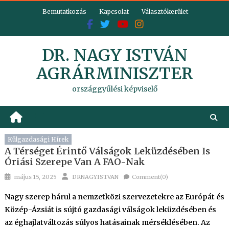
Skip
Bemutatkozás
Kapcsolat
Választókerület
to
content
DR. NAGY ISTVÁN
AGRÁRMINISZTER
országgyűlési képviselő
Külgazdasági Hírek
A Térséget Érintő Válságok Leküzdésében Is
Óriási Szerepe Van A FAO-Nak
Posted
Author
május 15, 2025
DRNAGYISTVAN
Comment(0)
on
Nagy szerep hárul a nemzetközi szervezetekre az Európát és
Közép-Ázsiát is sújtó gazdasági válságok leküzdésében és
az éghajlatváltozás súlyos hatásainak mérséklésében. Az