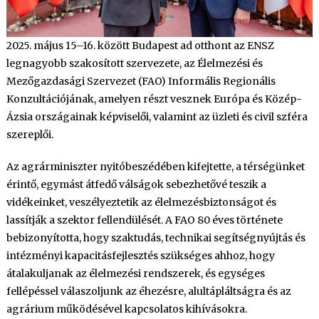
2025. május 15–16. között Budapest ad otthont az ENSZ
legnagyobb szakosított szervezete, az Élelmezési és
Mezőgazdasági Szervezet (FAO) Informális Regionális
Konzultációjának, amelyen részt vesznek Európa és Közép-
Ázsia országainak képviselői, valamint az üzleti és civil szféra
szereplői.
Az agrárminiszter nyitóbeszédében kifejtette, a térségünket
érintő, egymást átfedő válságok sebezhetővé teszik a
vidékeinket, veszélyeztetik az élelmezésbiztonságot és
lassítják a szektor fellendülését. A FAO 80 éves története
bebizonyította, hogy szaktudás, technikai segítségnyújtás és
intézményi kapacitásfejlesztés szükséges ahhoz, hogy
átalakuljanak az élelmezési rendszerek, és egységes
fellépéssel válaszoljunk az éhezésre, alultápláltságra és az
agrárium működésével kapcsolatos kihívásokra.