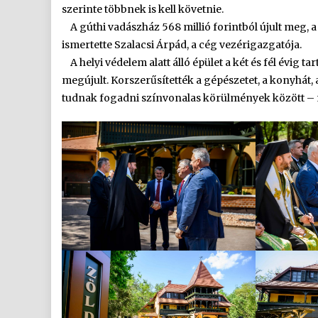
szerinte többnek is kell követnie.
A gúthi vadászház 568 millió forintból újult meg, a 
ismertette Szalacsi Árpád, a cég vezérigazgatója.
A helyi védelem alatt álló épület a két és fél évig 
megújult. Korszerűsítették a gépészetet, a konyhát
tudnak fogadni színvonalas körülmények között –