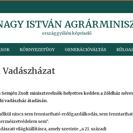
 NAGY ISTVÁN AGRÁRMINIS
országgyűlési képviselő
ÁSOK
KÖRNYEZETÜGY
GENERÁCIÓVÁLTÁS
KÜLGAZ
i Vadászházat
 Semjén Zsolt miniszterelnök-helyettes kedden a Zöldház néve
úthi vadászház átadásán.
élkül nincs sem fenntartható erdőgazdálkodás, sem fenntartha
 természetvédelem sem”.
szati világkiállításra, amely szerinte „a 21. századi