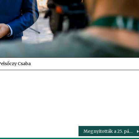
Pelsőczy Csaba
edIn
Megnyitották a 25. pápai Expo és Agrárpikniket