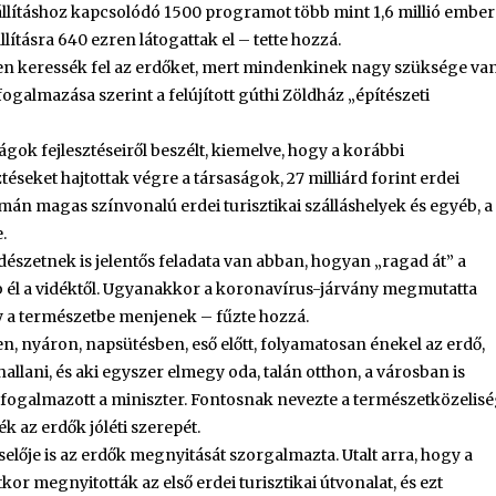
lításhoz kapcsolódó 1500 programot több mint 1,6 millió ember
lításra 640 ezren látogattak el – tette hozzá.
n keressék fel az erdőket, mert mindenkinek nagy szüksége va
gfogalmazása szerint a felújított gúthi Zöldház „építészeti
gok fejlesztéseiről beszélt, kiemelve, hogy a korábbi
seket hajtottak végre a társaságok, 27 milliárd forint erdei
omán magas színvonalú erdei turisztikai szálláshelyek és egyéb, a
.
szetnek is jelentős feladata van abban, hogyan „ragad át” a
 él a vidéktől. Ugyanakkor a koronavírus-járvány megmutatta
 a természetbe menjenek – fűzte hozzá.
en, nyáron, napsütésben, eső előtt, folyamatosan énekel az erdő,
allani, és aki egyszer elmegy oda, talán otthon, a városban is
 – fogalmazott a miniszter. Fontosnak nevezte a természetközelis
ék az erdők jóléti szerepét.
elője is az erdők megnyitását szorgalmazta. Utalt arra, hogy a
or megnyitották az első erdei turisztikai útvonalat, és ezt