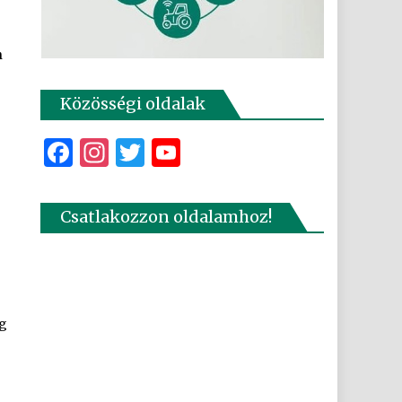
n
Közösségi oldalak
Facebook
Instagram
Twitter
YouTube
Csatlakozzon oldalamhoz!
ég