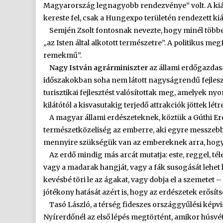
Magyarország legnagyobb rendezvénye” volt. A kiál
kereste fel, csak a Hungexpo területén rendezett kiál
Semjén Zsolt fontosnak nevezte, hogy minél többe
„az Isten által alkotott természetre”. A politikus me
remekmű”.
Nagy István agrárminiszter
az állami erdőgazdasá
időszakokban soha nem látott nagyságrendű fejleszté
turisztikai fejlesztést valósítottak meg, amelyek ny
kilátótól a kisvasutakig terjedő attrakciók jöttek létre
A magyar állami erdészeteknek, köztük a Gúthi Erdé
természetközeliség az emberre, aki egyre messzebb
mennyire szükségük van az embereknek arra, hogy
Az erdő mindig más arcát mutatja: este, reggel, tél
vagy a madarak hangját, vagy a fák susogását lehet h
kevésbé töri le az ágakat, vagy dobja el a szemetet
jótékony hatását azért is, hogy az erdészetek erősíts
Tasó László, a térség fideszes országgyűlési képvis
Nyírerdőnél az első lépés megtörtént, amikor húsvétk