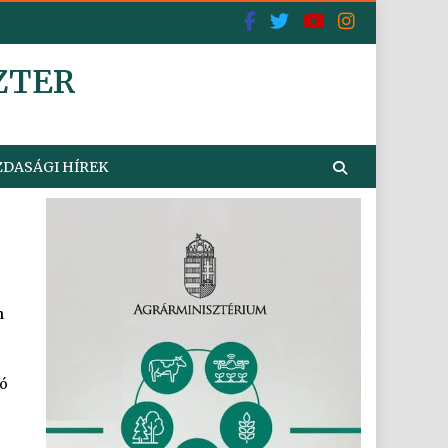
ZTER
DASÁGI HÍREK
n
tó