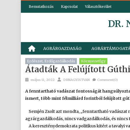
Skip
Bemutatkozás
Kapcsolat
Választókerület
to
content
DR.
AGRÁRGAZDASÁG
AGRÁRTÁMOGAT
Erdészet, Erdőgazdálkodás
Környezetügy
Átadták A Felújított Gúth
Posted
Author
május 11, 2022
DRNAGYISTVAN
Comment(0)
on
A fenntartható vadászat fontosságát hangsúlyozta
ismert, több mint félmilliárd forintból felújított g
Semjén Zsolt azt mondta, „fenntartható vadászat n
agrárgazdálkodás, nincs vadgazdálkodás, és nincs
A kereszténydemokrata politikus kitért a tavalyi vadá