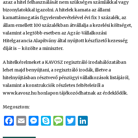
azaz a hitel felhasználását nem szükséges számlákkal vagy
bizonylatokkal igazolni. A hitelek kamata az állami
kamattámogatás figyelembevételével évi fix 3 százalék, az
állam emellett 100 százalékban átvállalja a kezelési költséget,
valamint a legtöbb esetben az Agrár-Vállalkozási
Hitelgarancia Alapítvány által nyújtott készfizető kezesség
díját is – közölte a miniszter.
A hitelkérelmeket a KAVOSZ regisztráló irodahálózatában
lehet majd benyújtani, a regisztráló irodák, illetve a
hitelnyújtásban résztvevő pénzügyi vállalkozások listájáról,
valamint a konstrukciók részletes feltételeiről a
www.kavosz.hu honlapon tájékozódhatnak az érdeklődők.
Megosztom:
Facebook
Email
Messenger
Skype
Message
Twitter
LinkedIn