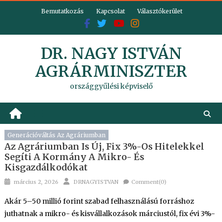
Skip
Bemutatkozás
Kapcsolat
Választókerület
to
content
DR. NAGY ISTVÁN
AGRÁRMINISZTER
országgyűlési képviselő
Generációváltás Az Agráriumban
Az Agráriumban Is Új, Fix 3%-Os Hitelekkel
Segíti A Kormány A Mikro- És
Kisgazdálkodókat
Posted
Author
március 2, 2026
DRNAGYISTVAN
Comment(0)
on
Akár 5–50 millió forint szabad felhasználású forráshoz
juthatnak a mikro- és kisvállalkozások márciustól, fix évi 3%-