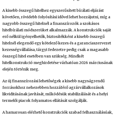
A kisebb összegű hitelhez egyszerűsített bírálati eljárást
követően, rövidebb folyósítási idővel lehet hozzájutni, míg a
nagyobb összegű hitelnél a finanszírozók a szokásos
hitelbírálati módszerüket alkalmazzák. A konstrukciók saját
erő nélkül igényelhetők, biztosítékként a kisebb összegű
hitelnél elegendő egy kötelező kezes és a garanciaszervezet
kezességvállalása, tárgyi fedezetre pedig csak a magasabb
összegű hitel esetében van szükség. Mindkét
hitelkonstrukció meghirdetése várhatóan 2026 márciusának
elején történik meg.
Az új finanszírozási lehetőségek a kisebb nagyságrendű
forrásokhoz nehezebben hozzáférő agrárvállalkozások
likviditásának javítását, működésük stabilizálását és a helyi
termelői piacok folyamatos ellátását szolgálják.
A hamarosan elérhető konstrukciók szabad felhasználásúak,