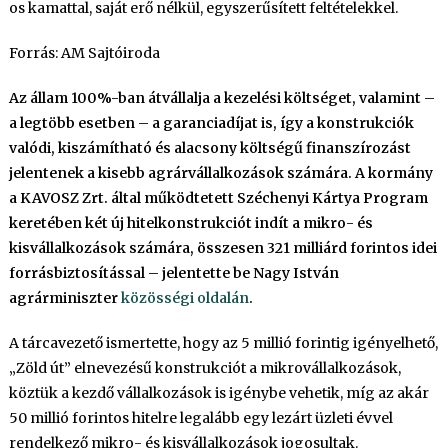
os kamattal, saját erő nélkül, egyszerűsített feltételekkel.
Forrás: AM Sajtóiroda
Az állam 100%-ban átvállalja a kezelési költséget, valamint –
a legtöbb esetben – a garanciadíjat is, így a konstrukciók
valódi, kiszámítható és alacsony költségű finanszírozást
jelentenek a kisebb agrárvállalkozások számára. A kormány
a KAVOSZ Zrt. által működtetett Széchenyi Kártya Program
keretében két új hitelkonstrukciót indít a mikro- és
kisvállalkozások számára, összesen 321 milliárd forintos idei
forrásbiztosítással – jelentette be Nagy István
agrárminiszter
közösségi oldalán
.
A tárcavezető ismertette, hogy az 5 millió forintig igényelhető,
„Zöld út” elnevezésű konstrukciót a mikrovállalkozások,
köztük a kezdő vállalkozások is igénybe vehetik, míg az akár
50 millió forintos hitelre legalább egy lezárt üzleti évvel
rendelkező mikro- és kisvállalkozások jogosultak.