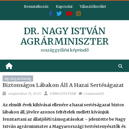
Skip
Bemutatkozás
Kapcsolat
Választókerület
to
content
DR. NAGY ISTVÁN
AGRÁRMINISZTER
országgyűlési képviselő
Agrárgazdaság
Biztonságos Lábakon Áll A Hazai Sertéságazat
Posted
Author
szeptember 19, 2025
DRNAGYISTVAN
Comment(0)
on
Az elmúlt évek kihívásai ellenére a hazai sertéságazat biztos
lábakon áll, jövőre azonos feltételek mellett kívánjuk
fenntartani az állatjóléti támogatásokat – jelentette be Nagy
István agrárminiszter a Magyarországi Sertéstenyésztők és