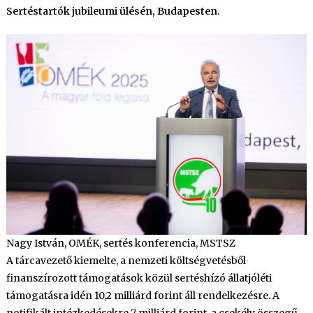
Sertéstartók jubileumi ülésén, Budapesten.
Nagy István, OMÉK, sertés konferencia, MSTSZ
A tárcavezető kiemelte, a nemzeti költségvetésből
finanszírozott támogatások közül sertéshízó állatjóléti
támogatásra idén 10,2 milliárd forint áll rendelkezésre. A
notifikált intézkedésekre 7 milliárd forint, a csekély összegű