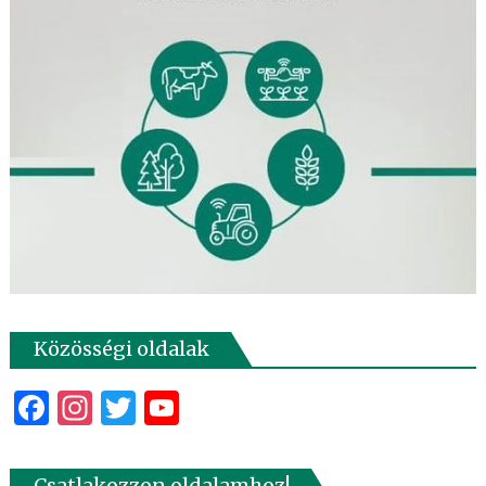
Közösségi oldalak
Facebook
Instagram
Twitter
YouTube
Csatlakozzon oldalamhoz!