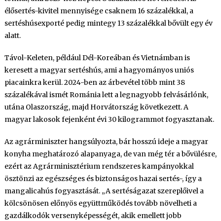
élősertés-kivitel mennyisége csaknem 16 százalékkal, a
sertéshúsexporté pedig mintegy 13 százalékkal bővült egy év
alatt.
Távol-Keleten, például Dél-Koreában és Vietnámban is
keresett a magyar sertéshús, ami a hagyományos uniós
piacainkra kerül. 2024-ben az árbevétel több mint 38
százalékával ismét Románia lett a legnagyobb felvásárlónk,
utána Olaszország, majd Horvátország következett. A
magyar lakosok fejenként évi 30 kilogrammot fogyasztanak.
Az agrárminiszter hangsúlyozta, bár hosszú ideje a magyar
konyha meghatározó alapanyaga, de van még tér a bővülésre,
ezért az Agrárminisztérium rendszeres kampányokkal
ösztönzi az egészséges és biztonságos hazai sertés-, így a
mangalicahús fogyasztását. „A sertéságazat szereplőivel a
kölcsönösen előnyös együttműködés tovább növelheti a
gazdálkodók versenyképességét, akik emellett jobb