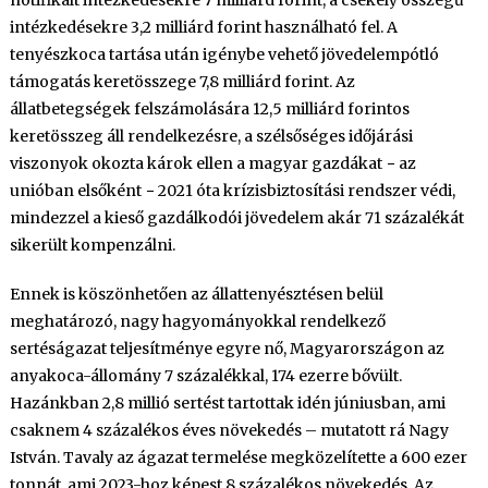
intézkedésekre 3,2 milliárd forint használható fel. A
tenyészkoca tartása után igénybe vehető jövedelempótló
támogatás keretösszege 7,8 milliárd forint. Az
állatbetegségek felszámolására 12,5 milliárd forintos
keretösszeg áll rendelkezésre, a szélsőséges időjárási
viszonyok okozta károk ellen a magyar gazdákat − az
unióban elsőként − 2021 óta krízisbiztosítási rendszer védi,
mindezzel a kieső gazdálkodói jövedelem akár 71 százalékát
sikerült kompenzálni.
Ennek is köszönhetően az állattenyésztésen belül
meghatározó, nagy hagyományokkal rendelkező
sertéságazat teljesítménye egyre nő, Magyarországon az
anyakoca-állomány 7 százalékkal, 174 ezerre bővült.
Hazánkban 2,8 millió sertést tartottak idén júniusban, ami
csaknem 4 százalékos éves növekedés – mutatott rá Nagy
István. Tavaly az ágazat termelése megközelítette a 600 ezer
tonnát, ami 2023-hoz képest 8 százalékos növekedés. Az