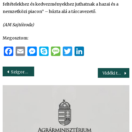
feltételekhez és kedvezményekhez juthatnak a hazai és a
nemzetközi piacon” – húzta alá a tárcavezető.
(AM Sajtóiroda)
Megosztom:
Facebook
Email
Messenger
Skype
Message
Twitter
LinkedIn
Bejegyzés
Szigorúbb szabályokkal kell megvédeni az európai rizstermesztést
Vidéki turizmust segítő fejlesztésekkel is erősítjük a magyar falvakat
navigáció