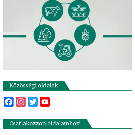
Közösségi oldalak
Facebook
Instagram
Twitter
YouTube
Csatlakozzon oldalamhoz!