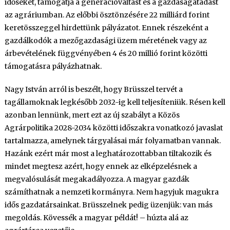
időseket, támogatja a generációváltást és a gazdaságátadást
az agráriumban. Az előbbi ösztönzésére 22 milliárd forint
keretösszeggel hirdettünk pályázatot. Ennek részeként a
gazdálkodók a mezőgazdasági üzem méretének vagy az
árbevételének függvényében 4 és 20 millió forint közötti
támogatásra pályázhatnak.
Nagy István arról is beszélt, hogy Brüsszel tervét a
tagállamoknak legkésőbb 2032-ig kell teljesíteniük. Résen kell
azonban lennünk, mert ezt az új szabályt a Közös
Agrárpolitika 2028-2034 közötti időszakra vonatkozó javaslat
tartalmazza, amelynek tárgyalásai már folyamatban vannak.
Hazánk ezért már most a leghatározottabban tiltakozik és
mindet megtesz azért, hogy ennek az elképzelésnek a
megvalósulását megakadályozza. A magyar gazdák
számíthatnak a nemzeti kormányra. Nem hagyjuk magukra
idős gazdatársainkat. Brüsszelnek pedig üzenjük: van más
megoldás. Kövessék a magyar példát! – húzta alá az