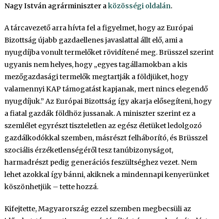
Nagy István agrárminiszter a
közösségi oldalán
.
A tárcavezető arra hívta fel a figyelmet, hogy az Európai
Bizottság újabb gazdaellenes javaslattal állt elő, ami a
nyugdíjba vonult termelőket rövidítené meg. Brüsszel szerint
ugyanis nem helyes, hogy „egyes tagállamokban a kis
mezőgazdasági termelők megtartják a földjüket, hogy
valamennyi KAP támogatást kapjanak, mert nincs elegendő
nyugdíjuk.” Az Európai Bizottság így akarja elősegíteni, hogy
a fiatal gazdák földhöz jussanak. A miniszter szerint ez a
szemlélet egyrészt tiszteletlen az egész életüket ledolgozó
gazdálkodókkal szemben, másrészt felháborító, és Brüsszel
szociális érzéketlenségéről tesz tanúbizonyságot,
harmadrészt pedig generációs feszültséghez vezet. Nem
lehet azokkal így bánni, akiknek a mindennapi kenyerünket
köszönhetjük – tette hozzá.
Kifejtette, Magyarország ezzel szemben megbecsüli az