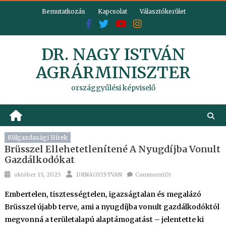
Skip
Bemutatkozás
Kapcsolat
Választókerület
to
content
DR. NAGY ISTVÁN
AGRÁRMINISZTER
országgyűlési képviselő
Külgazdasági Hírek
Brüsszel Ellehetetlenítené A Nyugdíjba Vonult
Gazdálkodókat
Posted
Author
október 15, 2025
DRNAGYISTVAN
Comment(0)
on
Embertelen, tisztességtelen, igazságtalan és megalázó
Brüsszel újabb terve, ami a nyugdíjba vonult gazdálkodóktól
megvonná a területalapú alaptámogatást – jelentette ki