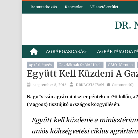
Skip
Bemutatkozás
Kapcsolat
Választókerület
to
content
DR.
AGRÁRGAZDASÁG
AGRÁRTÁMOGAT
Agrárképzés
Gazdáknak Szóló Hírek
GMO-Mentes
Együtt Kell Küzdeni A G
Posted
Author
szeptember 8, 2018
DRNAGYISTVAN
Comment(0)
on
Nagy István agrárminiszter
pénteken, Gödöllőn, a
(Magosz) tisztújító országos közgyűlés
én.
Együtt kell küzdenie a minisztériu
uniós költségvetési ciklus agrártá