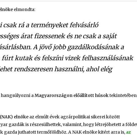
elnöke
elmondta:
 csak rá a terményeket felvásárló
sséges árat fizessenek és ne csak a saját
ásárlásban. A jövő jobb gazdálkodásának a
 fúrt kutak és felszíni vizek felhasználásának
 lehet rendszeresen használni, ahol elég
k
s hangsúlyozni a
Magyarországon előállított húsok
tekintetében
 (NAK) elnöke
az elmúlt évek agrárpolitikai sikerei között
r gazdák is részesülhettek, valamint, hogy létrejöhetett a földe
 gazda juthatott termőföldhöz. A NAK elnöke kitért arra is,
az