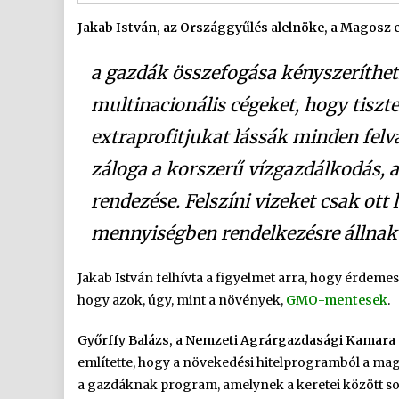
Jakab István, az Országgyűlés alelnöke, a Magosz 
a gazdák összefogása kényszerítheti
multinacionális cégeket, hogy tiszte
extraprofitjukat lássák minden felv
záloga a korszerű vízgazdálkodás, a
rendezése. Felszíni vizeket csak ott
mennyiségben rendelkezésre állna
Jakab István felhívta a figyelmet arra, hogy érdeme
hogy azok, úgy, mint a növények,
GMO-mentesek
.
Győrffy Balázs, a Nemzeti Agrárgazdasági Kamara
említette, hogy a növekedési hitelprogramból a magya
a gazdáknak program, amelynek a keretei között sok