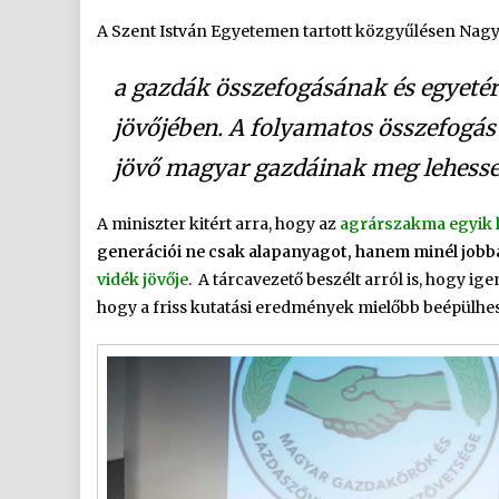
A Szent István Egyetemen tartott közgyűlésen Nagy
a gazdák összefogásának és egyetér
jövőjében. A folyamatos összefogás 
jövő magyar gazdáinak meg lehessen
A miniszter kitért arra, hogy az
agrárszakma egyik 
generációi ne csak alapanyagot, hanem minél jobba
vidék jövője
. A tárcavezető beszélt arról is, hogy i
hogy a friss kutatási eredmények mielőbb beépülhes