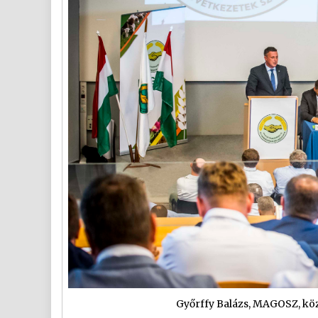
Győrffy Balázs, MAGOSZ, köz