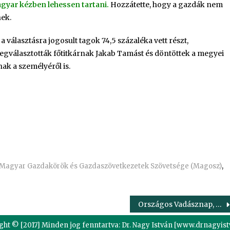
agyar kézben lehessen tartani.
Hozzátette, hogy a gazdák nem
nek.
választásra jogosult tagok 74,5 százaléka vett részt,
gválasztották főtitkárnak Jakab Tamást és döntöttek a megyei
nak a személyéről is.
edIn
Magyar Gazdakörök és Gazdaszövetkezetek Szövetsége (Magosz)
,
Országos Vadásznap, Putnok – képgaléria
ght © [2017] Minden jog fenntartva: Dr. Nagy István [www.drnagyist