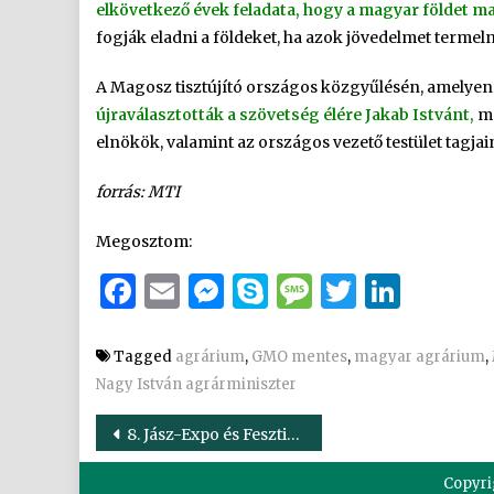
elkövetkező évek feladata, hogy a magyar földet m
fogják eladni a földeket, ha azok jövedelmet termel
A Magosz tisztújító országos közgyűlésén, amelyen a 
újraválasztották a szövetség élére Jakab Istvánt,
me
elnökök, valamint az országos vezető testület tagjai
forrás: MTI
Megosztom:
Facebook
Email
Messenger
Skype
Message
Twitter
Link
Tagged
agrárium
,
GMO mentes
,
magyar agrárium
,
Nagy István agrárminiszter
Bejegyzés
8. Jász-Expo és Fesztivál Jászberényben – képgaléria
navigáció
Copyri