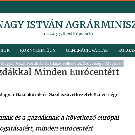
 NAGY ISTVÁN AGRÁRMINIS
országgyűlési képviselő
ÁSOK
KÖRNYEZETÜGY
GENERÁCIÓVÁLTÁS
KÜLGAZ
Magyar Gazdakörök És Gazdaszövetkezetek Szövetsége (Magosz)
azdákkal Minden Eurócentért
Magyar Gazdakörök és Gazdaszövetkezetek Szövetsége
mnak és a gazdáknak a következő európai
mogatásaiért, minden eurócentért