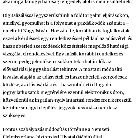
akár ingatlanügyi hatósági engedély alól is mentesülhetnek.
Digitalizálással egyszerűsítünk a földforgalmi eljárásokon,
amellyel gyorsulhat is a folyamat a gazdálkodók számára –
emelte ki Nagy István. Hozzátette, korábban is foglalkoztak
ezzel a kérdéssel: egy rendelkezéssel például az adásvételi és
haszonbérleti szerződések közzétételét megelőző hatósági
vizsgálat elrendelésével. Egy másik korábbi rendelkezés
szerint pedig jelentősen csökkentek a határidők az
elővásárlási joggyakorlást tekintve. A mostani módosító
javaslat alapján az adásvételi és haszonbérleti szerződések
közlése, az elővásárlási és –haszonbérleti elfogadó
jognyilatkozatok megtételére ezentúl elektronikus úton,
közvetlenül az ingatlan-nyilvántartási rendszeren keresztül
kerülne sor, így települési jegyzők bevonása nem lesz
szükséges.
Fontos szabályozásmódosítás történne a Nemzeti
Élelmiszerlánc-biztonsági Hivatal (Nébih) által,