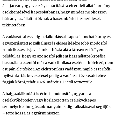
állatjárványügyi veszély elhárítására elrendelt állatállomány
csökkentésével kapcsolatban is, hogy mindez ne okozzon
hátrányt az állattartóknak a haszonbérleti szerződések
tekintetében.
A vadászattal és vadgazdálkodással kapcsolatos hatékony és
egyszerűsített jogalkalmazás elősegítésére több módosító
rendelkezést is javaslunk – húzta alá a tárcavezető. Ilyen
például az, hogy az azonosító jelként használatos krotália
használata ezentúl már a vad elhullása esetén is kötelező, nem
csupán elejtéskor. Az elektronikus vadászati napló és teríték-
nyilvántartás bevezetését pedig a vadászati év kezdetéhez
fogjuk kötni, tehát 2026. március 1-jétől tervezzük.
A halgazdálkodást is érinti a módosítás, ugyanis a
cselekvőképtelen vagy korlátozottan cselekvőképes
személyeket horgászokmányainak digitalizálásával segítjük
– tette hozzá az agrárminiszter.