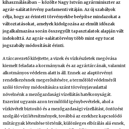
kihasználásában – közölte Nagy István agrárminiszter az
agrár-salátatörvény parlamenti vitáján. Az új szabályok
célja, hogy az érintett törvényekbe beépítse mindazokat a
változtatásokat, amelyek kidolgozása az elmúlt időszak
jogalkalmazása során összegyűlt tapasztalatok alapján vált
indokolttá. Az agrár-salátatörvény több mint egy tucat
jogszabály módosítását érinti.
A tárcavezető kifejtette, a vizek és vízkészletek megóvása
kiemelt feladata a kormánynak és az agrártárcának, valamint
alkotmányos védelem alatt is áll. Ennek az alaptörvényi
rendelkezésnek megerősítésére, a termőföld védelméről
szóló törvény módosítására szánt törvényjavaslattal
növelnénk a mezőgazdasági vízellátás hatékonyságát.
Eszerint ugyanis azon termőföld igénybevételek, ahol a
vízkivételt biztosító és a mezőgazdasági vízellátást, öntözést
szolgáló vízi létesítmények, továbbá az ezekhez kapcsolódó
műtárgyak létesítése történik, különleges elbírálás alá esnek,