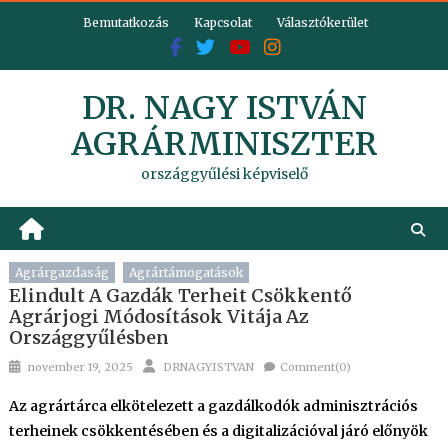
Skip
Bemutatkozás
Kapcsolat
Választókerület
to
content
DR. NAGY ISTVÁN
AGRÁRMINISZTER
országgyűlési képviselő
Agrárgazdaság
Agrártámogatások
Elindult A Gazdák Terheit Csökkentő
Agrárjogi Módosítások Vitája Az
Országgyűlésben
Posted
Author
november 19, 2025
DRNAGYISTVAN
Comment(0)
on
Az agrártárca elkötelezett a gazdálkodók adminisztrációs
terheinek csökkentésében és a digitalizációval járó előnyök