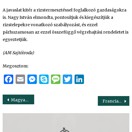
A javaslat kitér a rizstermesztéssel foglalkozó gazdaságokra
is. Nagy István elmondta, pontosítjuk és kiegészítjük a
rizstelepekre vonatkozó szabályozást, és ezzel
párhuzamosan az ezzel összefüggő végrehajtási rendeletet is
egyeztetjük.
(AM Sajtóiroda)
Megosztom:
Facebook
Email
Messenger
Skype
Message
Twitter
LinkedIn
Bejegyzés
Magyarország nem kér a műhúsból
Francia-magyar együttműködés az európai agrárium jövőjéért
navigáció