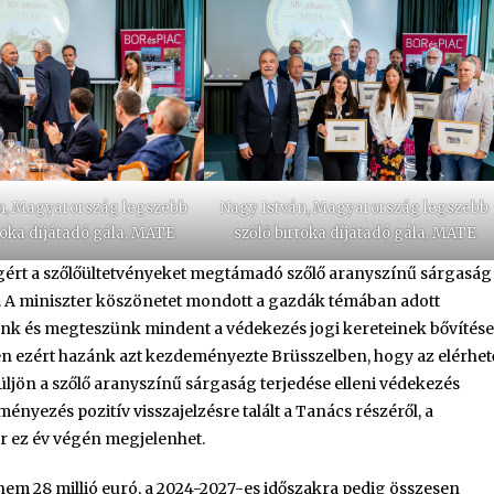
n, Magyarország legszebb
Nagy István, Magyarország legszebb
toka díjátadó gála, MATE
szőlő birtoka díjátadó gála, MATE
ígért a szőlőültetvényeket megtámadó szőlő aranyszínű sárgaság
. A miniszter köszönetet mondott a gazdák témában adott
tünk és megteszünk mindent a védekezés jogi kereteinek bővítése
en ezért hazánk azt kezdeményezte Brüsszelben, hogy az elérhet
ljön a szőlő aranyszínű sárgaság terjedése elleni védekezés
nyezés pozitív visszajelzésre talált a Tanács részéről, a
ár ez év végén megjelenhet.
nem 28 millió euró, a 2024-2027-es időszakra pedig összesen