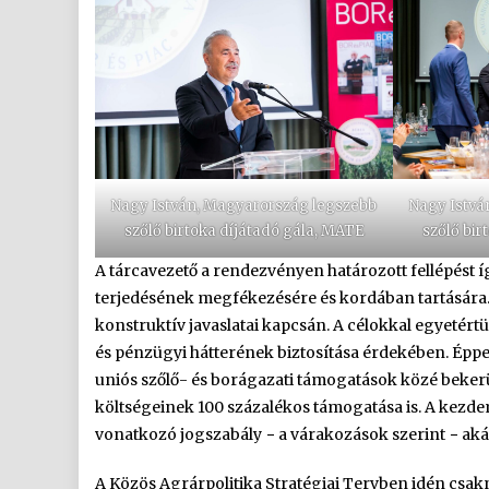
Nagy István, Magyarország legszebb
Nagy Istvá
szőlő birtoka díjátadó gála, MATE
szőlő bir
A tárcavezető a rendezvényen határozott fellépést 
terjedésének megfékezésére és kordában tartására
konstruktív javaslatai kapcsán. A célokkal egyetér
és pénzügyi hátterének biztosítása érdekében. Épp
uniós szőlő- és borágazati támogatások közé bekerü
költségeinek 100 százalékos támogatása is. A kezdemé
vonatkozó jogszabály − a várakozások szerint − ak
A Közös Agrárpolitika Stratégiai Tervben idén csak