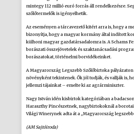
mintegy 112 millió euró forrás áll rendelkezésre. S
szőlőtermelők is igényelhetik.
Az eseményen a tárcavezető kitért arra is, hogy a me
bizonyítja, hogy a magyar kormány által indított k
külhoni magyar gazdatársadalomra is. A Schams Fere
borászati összejövetelek és szaktanácsadási progra
borászatokat, történelmi borvidékeinket.
A Magyarország Legszebb Szőlőbirtoka pályázaton 
növényként tekintenek. Ők jól tudják, és vallják is,
jellemzi tájainkat – emelte ki az agrárminiszter.
Nagy István idén kisbirtok kategóriában a badacson
Haraszthy Pincészetnek, nagybirtokoknál a borotai
Világi Winerynek adta át a „Magyarország legszebb 
(AM Sajtóiroda)