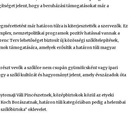
egítséget jelent, hogy a beruházási támogatásokat már a
gmérettetést már határon túlra is kiterjesztették a szervezők. Ez
omplex, nemzetpolitikai programok pozitív hatással vannak a
nc Terv lehetőséget biztosít új közösségi szőlőtelepítések,
mok támogatására, amelyek erősítik a határon túli magyar
részt vevők a szőlőre nem csupán gyümölcsként vagy ipari
 hogy a szőlő kultúrát és hagyományt jelent, amely évszázadok óta
ytomaji Váli Pincészetnek, középbirtokok közül az etyeki
 Koch Borászatnak, határon túli kategóriában pedig a helembai
szőlőbirtoka” oklevelet.