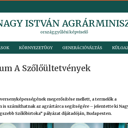
 NAGY ISTVÁN AGRÁRMINIS
országgyűlési képviselő
ÁSOK
KÖRNYEZETÜGY
GENERÁCIÓVÁLTÁS
KÜLGAZ
ium A Szőlőültetvények
t versenyképességének megerősítése mellett, a termelők a
is számíthatnak az agrártárca segítségére – jelentette ki Nag
gszebb Szőlőbirtoka” pályázat díjátadóján, Budapesten.