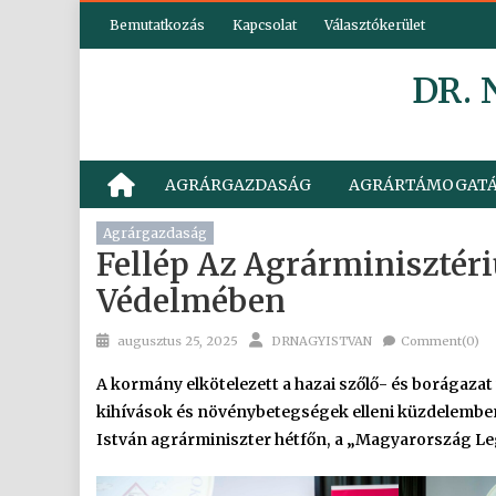
Skip
Bemutatkozás
Kapcsolat
Választókerület
to
content
DR.
AGRÁRGAZDASÁG
AGRÁRTÁMOGAT
Agrárgazdaság
Fellép Az Agrárminisztér
Védelmében
Posted
Author
augusztus 25, 2025
DRNAGYISTVAN
Comment(0)
on
A kormány elkötelezett a hazai szőlő- és borágaza
kihívások és növénybetegségek elleni küzdelemben 
István agrárminiszter hétfőn, a „Magyarország Le