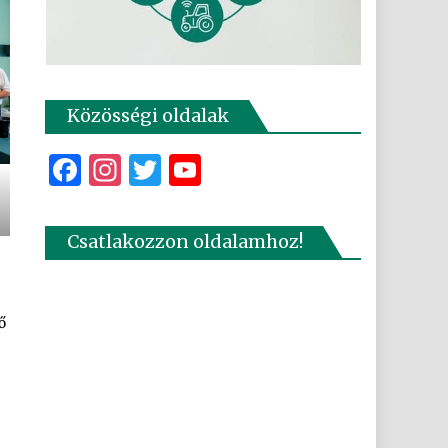
Közösségi oldalak
Facebook
Instagram
Twitter
YouTube
Csatlakozzon oldalamhoz!
ő