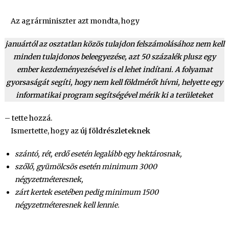
Az agrárminiszter azt mondta, hogy
januártól az osztatlan közös tulajdon felszámolásához nem kell
minden tulajdonos beleegyezése, azt 50 százalék plusz egy
ember kezdeményezésével is el lehet indítani. A folyamat
gyorsaságát segíti, hogy nem kell földmérőt hívni, helyette egy
informatikai program segítségével mérik ki a területeket
– tette hozzá.
Ismertette, hogy az
új földrészleteknek
szántó, rét, erdő esetén legalább egy hektárosnak,
szőlő, gyümölcsös esetén minimum 3000
négyzetméteresnek,
zárt kertek esetében pedig minimum 1500
négyzetméteresnek kell lennie.