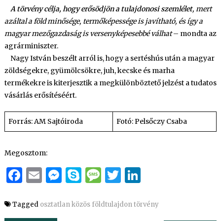
A törvény célja, hogy erősödjön a tulajdonosi szemlélet
, mert
azáltal a föld minősége, termőképessége is javítható, és így a
magyar mezőgazdaság is versenyképesebbé válhat
– mondta az
agrárminiszter.
Nagy István beszélt arról is, hogy a sertéshús után a magyar
zöldségekre, gyümölcsökre, juh, kecske és marha
termékekre is kiterjesztik a megkülönböztető jelzést a tudatos
vásárlás erősítéséért.
Forrás: AM Sajtóiroda
Fotó: Pelsőczy Csaba
Megosztom:
Facebook
Email
Messenger
Skype
Message
Twitter
LinkedIn
Tagged
osztatlan közös földtulajdon törvény