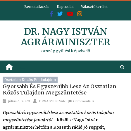
Skip
Bemutatkozás
Kapcsolat
Választókerület
to
content
DR. NAGY ISTVÁN
AGRÁRMINISZTER
országgyűlési képviselő
Osztatlan Közös Földtulajdon
Gyorsabb És Egyszerűbb Lesz Az Osztatlan
Közös Tulajdon Megszüntetése
Posted
Author
július 6, 2020
DRNAGYISTVAN
Comment(0)
on
Gyorsabb és egyszerűbb lesz az osztatlan közös tulajdon
megszüntetése januártól
– közölte Nagy István
agrárminiszter hétfőn a Kossuth rádió Jó reggelt,