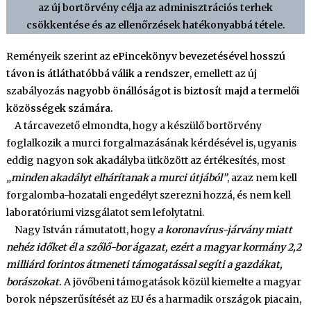
az új bortörvény célja az adminisztrációs terhek
csökkentése és az ellenőrzések hatékonyabbá tétele.
Reményeik szerint az
ePincekönyv bevezetésével hosszú
távon is átláthatóbbá válik a rendszer
, emellett az új
szabályozás
nagyobb önállóságot is biztosít majd a termelői
közösségek számára.
A tárcavezető elmondta, hogy a készülő bortörvény
foglalkozik a murci forgalmazásának kérdésével is, ugyanis
eddig nagyon sok akadályba ütközött az értékesítés, most
„minden akadályt elhárítanak a murci útjából”
, azaz nem kell
forgalomba-hozatali engedélyt szerezni hozzá, és nem kell
laboratóriumi vizsgálatot sem lefolytatni.
Nagy István rámutatott, hogy
a koronavírus-járvány miatt
nehéz időket él a szőlő-bor ágazat, ezért a magyar kormány 2,2
milliárd forintos átmeneti támogatással segíti a gazdákat,
borászokat.
A jövőbeni támogatások közül kiemelte a magyar
borok népszerűsítését az EU és a harmadik országok piacain,