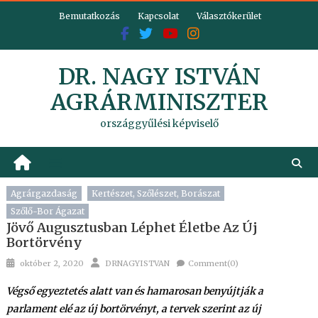
Skip
Bemutatkozás
Kapcsolat
Választókerület
to
content
DR. NAGY ISTVÁN
AGRÁRMINISZTER
országgyűlési képviselő
Agrárgazdaság
Kertészet, Szőlészet, Borászat
Szőlő-Bor Ágazat
Jövő Augusztusban Léphet Életbe Az Új
Bortörvény
Posted
Author
október 2, 2020
DRNAGYISTVAN
Comment(0)
on
Végső egyeztetés alatt van és hamarosan benyújtják a
parlament elé az új bortörvényt, a tervek szerint az új