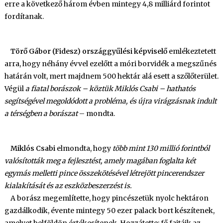
erre a következő három évben mintegy 4,8 milliárd forintot
fordítanak.
Törő Gábor (Fidesz) országgyűlési képviselő
emlékeztetett
arra, hogy néhány évvel ezelőtt a móri borvidék a megszűnés
határán volt, mert majdnem 500 hektár alá esett a szőlőterület.
Végül
a fiatal borászok – köztük Miklós Csabi – hathatós
segítségével megoldódott a probléma, és újra virágzásnak indult
a térségben a borászat
– mondta.
Miklós Csabi
elmondta, hogy
több mint 130 millió forintból
valósították meg a fejlesztést, amely magában foglalta két
egymás melletti pince összekötésével létrejött pincerendszer
kialakítását és az eszközbeszerzést is.
A borász megemlítette, hogy pincészetük nyolc hektáron
gazdálkodik, évente mintegy 50 ezer palack bort készítenek,
amelyet belföldön értékesítenek. Hozzátette: fő fajtáik az